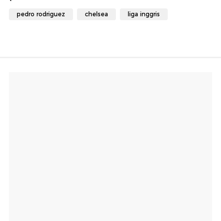
pedro rodriguez
chelsea
liga inggris