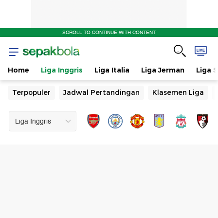
SCROLL TO CONTINUE WITH CONTENT
Home
Liga Inggris
Liga Italia
Liga Jerman
Liga 
Terpopuler
Jadwal Pertandingan
Klasemen Liga