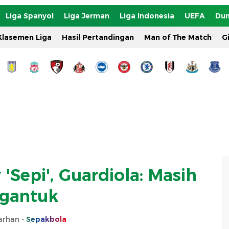
Liga Spanyol
Liga Jerman
Liga Indonesia
UEFA
Dun
Klasemen Liga
Hasil Pertandingan
Man of The Match
G
'Sepi', Guardiola: Masih
gantuk
Farhan -
Sepakbola