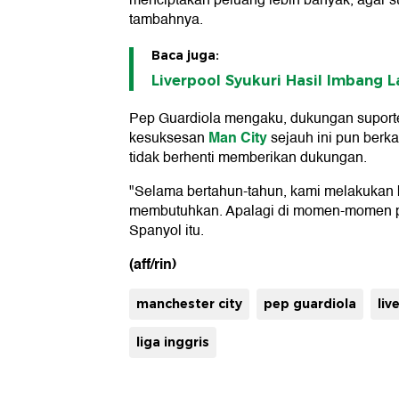
menciptakan peluang lebih banyak, agar s
tambahnya.
Baca juga:
Liverpool Syukuri Hasil Imbang 
Pep Guardiola mengaku, dukungan suporte
Man City
kesuksesan
sejauh ini pun berka
tidak berhenti memberikan dukungan.
"Selama bertahun-tahun, kami melakukan 
membutuhkan. Apalagi di momen-momen pen
Spanyol itu.
(aff/rin)
manchester city
pep guardiola
liv
liga inggris