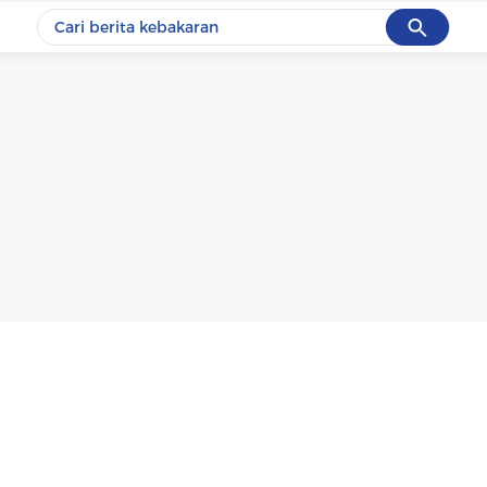
Cancel
Yang sedang ramai dicari
#1
data live draw sgp
#2
k-talk
#3
kebakaran
#4
prabowo
#5
gempa hari ini
Promoted
Terakhir yang dicari
Loading...