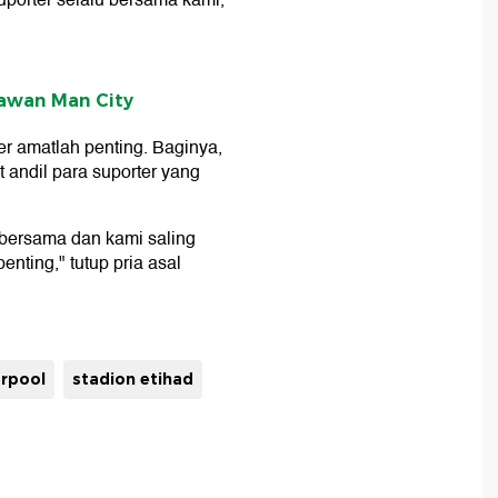
uporter selalu bersama kami,"
Lawan Man City
r amatlah penting. Baginya,
t andil para suporter yang
bersama dan kami saling
ting," tutup pria asal
erpool
stadion etihad