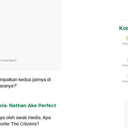
Ko
Ko
H CONTENT
Ko
patkan kedua jarinya di
Ko
aranya?'
ola: Nathan Ake Perfect
nya oleh awak media. Apa
orter The Citizens?