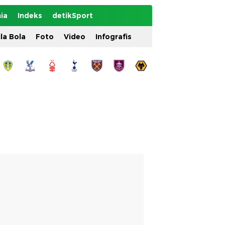
ia
Indeks
detikSport
ila Bola
Foto
Video
Infografis