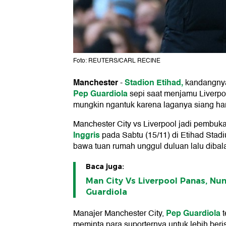
Foto: REUTERS/CARL RECINE
Manchester
Stadion Etihad,
-
kandangn
Pep Guardiola
sepi saat menjamu Liverpoo
mungkin ngantuk karena laganya siang har
Manchester City vs Liverpool jadi pembuk
Inggris
pada Sabtu (15/11) di Etihad Stadi
bawa tuan rumah unggul duluan lalu dibala
Baca juga:
Man City Vs Liverpool Panas, N
Guardiola
Pep Guardiola
Manajer Manchester City,
meminta para suporternya untuk lebih berisi