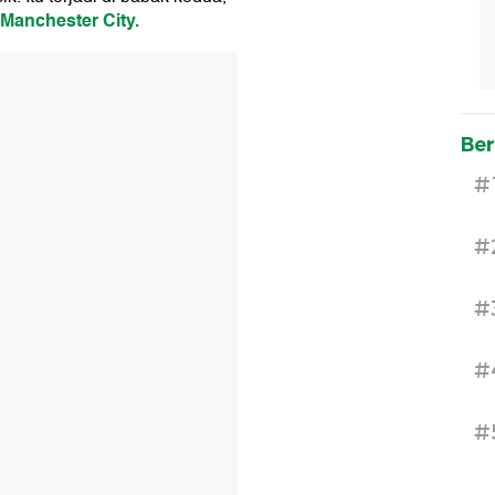
Manchester City.
Ber
#
#
#
#
#