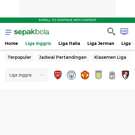
SCROLL TO CONTINUE WITH CONTENT
Home
Liga Inggris
Liga Italia
Liga Jerman
Liga 
Terpopuler
Jadwal Pertandingan
Klasemen Liga