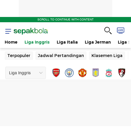
SCROLL TO CONTINUE WITH CONTENT
Home
Liga Inggris
Liga Italia
Liga Jerman
Liga 
Terpopuler
Jadwal Pertandingan
Klasemen Liga