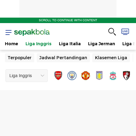
SCROLL TO CONTINUE WITH CONTENT
Home
Liga Inggris
Liga Italia
Liga Jerman
Liga 
Terpopuler
Jadwal Pertandingan
Klasemen Liga