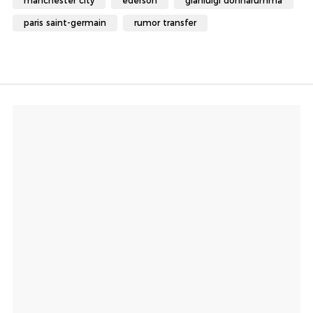
manchester city
ederson
gianluigi donnarumma
paris saint-germain
rumor transfer