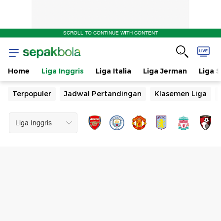
SCROLL TO CONTINUE WITH CONTENT
Home
Liga Inggris
Liga Italia
Liga Jerman
Liga 
Terpopuler
Jadwal Pertandingan
Klasemen Liga