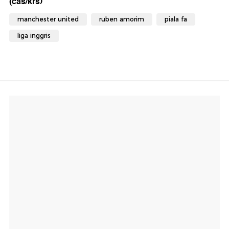
(cas/krs)
manchester united
ruben amorim
piala fa
liga inggris