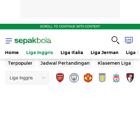
SCROLL TO CONTINUE WITH CONTENT
Home
Liga Inggris
Liga Italia
Liga Jerman
Liga 
Terpopuler
Jadwal Pertandingan
Klasemen Liga