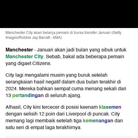
Manchester City akan belanja pemain di bursa transfer Januari (Getty
Images/Robbie Jay Barratt - AMA)
Manchester
-
Januari akan jadi bulan yang sibuk untuk
Manchester City
. Sebab, bakal ada beberapa pemain
yang digaet Citizens.
City lagi mengalami musim yang buruk setelah
serangkaian hasil negatif dalam dua bulan terakhir di
2024. Mereka bahkan sempat cuma menang sekali dari
pertandingan
13
di seluruh ajang.
klasemen
Alhasil, City kini tercecer di posisi keenam
dengan selisih 12 poin dari Liverpool di puncak. City
kemenangan
memang lagi membaik setelah tiga
dan
satu seri di empat laga terakhirnya.