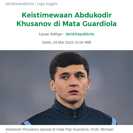
detikSepakbola
Liga Inggris
Keistimewaan Abdukodir
Khusanov di Mata Guardiola
Lucas Aditya -
detikSepakbola
Sabtu, 29 Mar 2025 23:00 WIB
Abdukodir Khusanov spesial di mata Pep Guardiola. (Foto: Michael