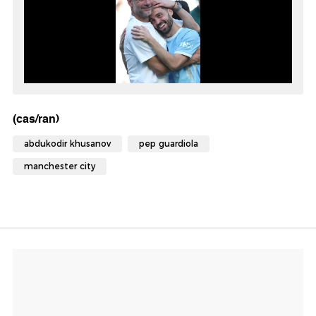
(cas/ran)
abdukodir khusanov
pep guardiola
manchester city