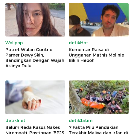
Wolipop
detikHot
Potret Wulan Guritno
Komentar Raisa di
Pamer Dewy Skin,
Unggahan Mathis Molinie
Bandingkan Dengan Wajah
Bikin Heboh
Aslinya Dulu
detikInet
detikJatim
Belum Reda Kasus Nakes
7 Fakta Pilu Pendakian
Nirempati, Postingan 'BPJS
Terakhir Maliya dan Irfan di