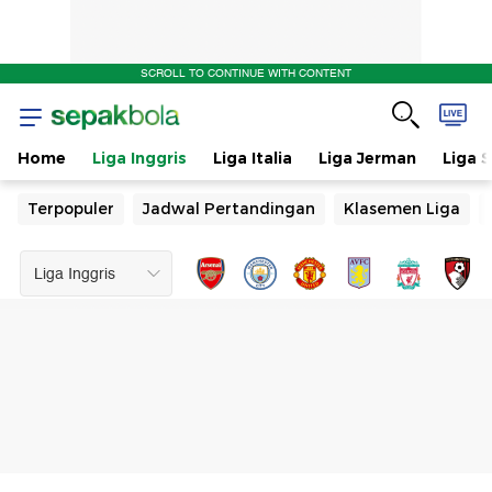
SCROLL TO CONTINUE WITH CONTENT
Home
Liga Inggris
Liga Italia
Liga Jerman
Liga 
Terpopuler
Jadwal Pertandingan
Klasemen Liga