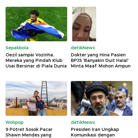
Sepakbola
detikNews
Oezil sampai Vozinha,
Dokter yang Hina Pasien
Mereka yang Pindah Klub
BPJS 'Banyakin Duit Halal'
Usai Bersinar di Piala Dunia
Minta Maaf: Mohon Ampun
Wolipop
detikNews
9 Potret Sosok Pacar
Presiden Iran Ungkap
Shawn Mendes yang
Komunikasi dengan