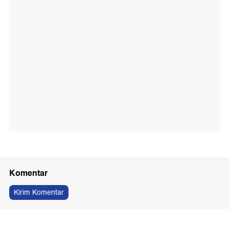
Komentar
Kirim Komentar