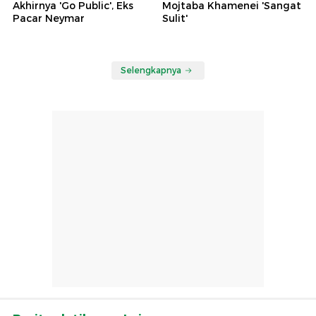
Akhirnya 'Go Public', Eks
Mojtaba Khamenei 'Sangat
Pacar Neymar
Sulit'
Selengkapnya