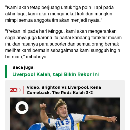
"Kami akan tetap berjuang untuk tiga poin. Tapi pada
akhir laga, kami akan mengangkat trofi dan mungkin
mimpi semua anggota tim akan menjadi nyata."
"Pekan ini pada hari Minggu, kami akan mengerahkan
segalanya juga karena itu partai kandang terakhir musim
ini, dan rasanya para suporter dan semua orang berhak
melihat kami bermain sebagaimana kami sungguh ingin
bermain," imbuhnya.
Baca juga:
Liverpool Kalah, tapi Bikin Rekor Ini
Video: Brighton Vs Liverpool: Kena
Comeback, The Reds Kalah 3-2