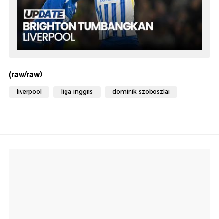
(raw/raw)
liverpool
liga inggris
dominik szoboszlai