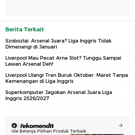
Berita Terkait
Szobozlai: Arsenal Juara? Liga Inggris Tidak
Dimenangi di Januari
Liverpool Mau Pecat Arne Slot? Tunggu Sampai
Lawan Arsenal Deh!
Liverpool Ulangi Tren Buruk Oktober: Maret Tanpa
Kemenangan di Liga Inggris
Superkomputer Jagokan Arsenal Juara Liga
Inggris 2026/2027