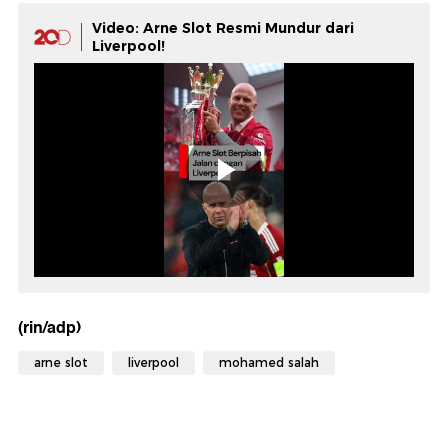
Video: Arne Slot Resmi Mundur dari
Liverpool!
(rin/adp)
arne slot
liverpool
mohamed salah