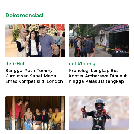
Rekomendasi
detikHot
detikJateng
Bangga! Putri Tommy
Kronologi Lengkap Bos
Kurniawan Sabet Medali
Konter Ambarawa Dibunuh
Emas Kompetisi di London
hingga Pelaku Ditangkap