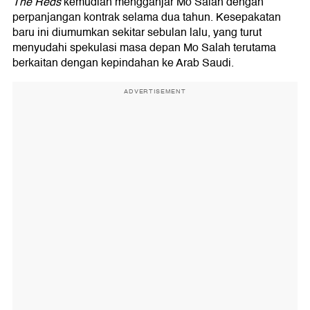
The Reds
kemudian mengganjar Mo Salah dengan
perpanjangan kontrak selama dua tahun. Kesepakatan
baru ini diumumkan sekitar sebulan lalu, yang turut
menyudahi spekulasi masa depan Mo Salah terutama
berkaitan dengan kepindahan ke Arab Saudi.
ADVERTISEMENT