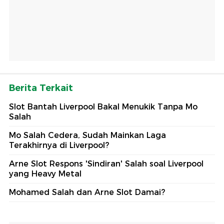
Berita Terkait
Slot Bantah Liverpool Bakal Menukik Tanpa Mo
Salah
Mo Salah Cedera, Sudah Mainkan Laga
Terakhirnya di Liverpool?
Arne Slot Respons 'Sindiran' Salah soal Liverpool
yang Heavy Metal
Mohamed Salah dan Arne Slot Damai?