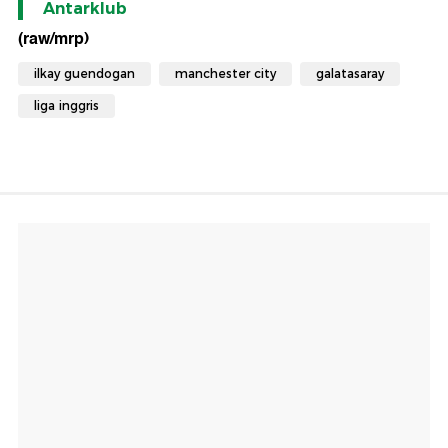
Antarklub
(raw/mrp)
ilkay guendogan
manchester city
galatasaray
liga inggris