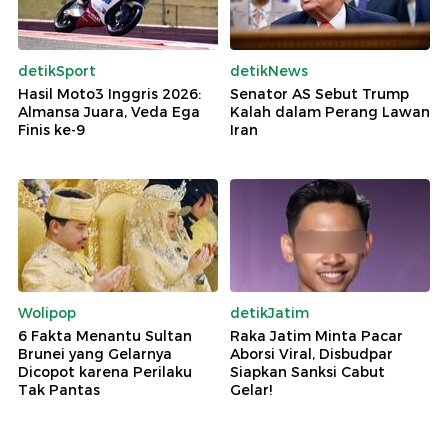
detikSport
detikNews
Hasil Moto3 Inggris 2026:
Senator AS Sebut Trump
Almansa Juara, Veda Ega
Kalah dalam Perang Lawan
Finis ke-9
Iran
Wolipop
detikJatim
6 Fakta Menantu Sultan
Raka Jatim Minta Pacar
Brunei yang Gelarnya
Aborsi Viral, Disbudpar
Dicopot karena Perilaku
Siapkan Sanksi Cabut
Tak Pantas
Gelar!