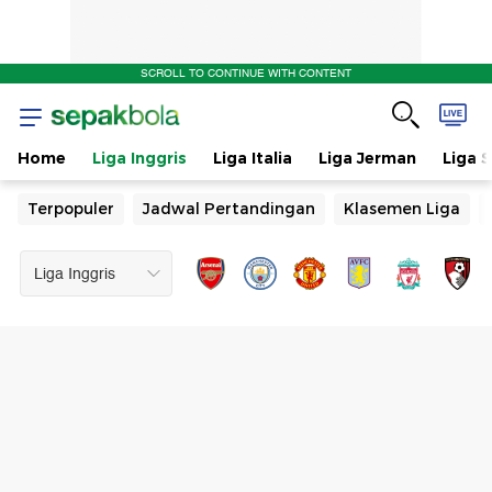
SCROLL TO CONTINUE WITH CONTENT
Home
Liga Inggris
Liga Italia
Liga Jerman
Liga 
Terpopuler
Jadwal Pertandingan
Klasemen Liga