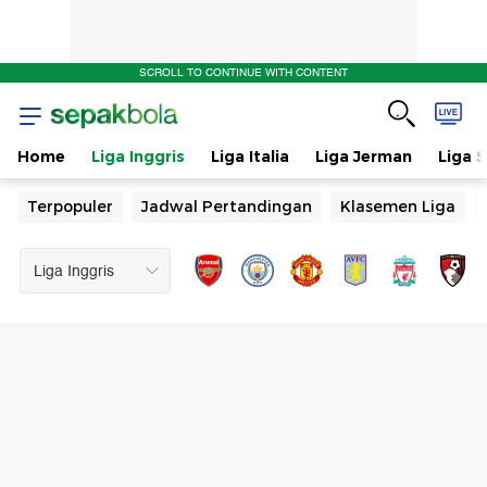
SCROLL TO CONTINUE WITH CONTENT
Home
Liga Inggris
Liga Italia
Liga Jerman
Liga 
Terpopuler
Jadwal Pertandingan
Klasemen Liga