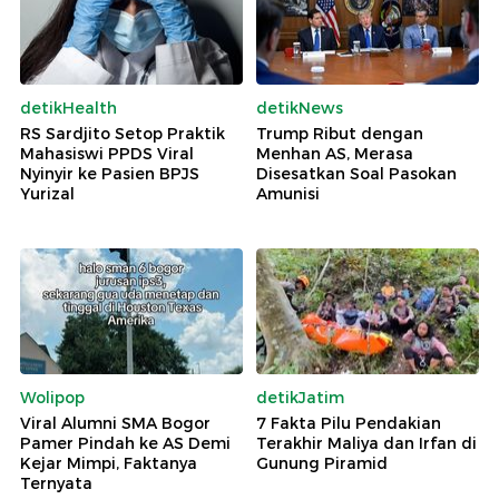
detikHealth
detikNews
RS Sardjito Setop Praktik
Trump Ribut dengan
Mahasiswi PPDS Viral
Menhan AS, Merasa
Nyinyir ke Pasien BPJS
Disesatkan Soal Pasokan
Yurizal
Amunisi
Wolipop
detikJatim
Viral Alumni SMA Bogor
7 Fakta Pilu Pendakian
Pamer Pindah ke AS Demi
Terakhir Maliya dan Irfan di
Kejar Mimpi, Faktanya
Gunung Piramid
Ternyata