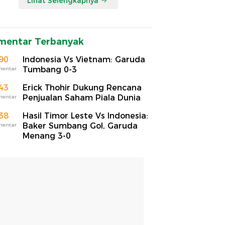
Lihat Selengkapnya
mentar Terbanyak
90
Indonesia Vs Vietnam: Garuda
Tumbang 0-3
mentar
43
Erick Thohir Dukung Rencana
Penjualan Saham Piala Dunia
mentar
38
Hasil Timor Leste Vs Indonesia:
Baker Sumbang Gol, Garuda
mentar
Menang 3-0