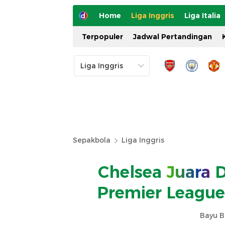
Home
Liga Inggris
Liga Italia
Terpopuler
Jadwal Pertandingan
Sepakbola
Liga Inggris
Chelsea
Juara
D
Premier League
Bayu B