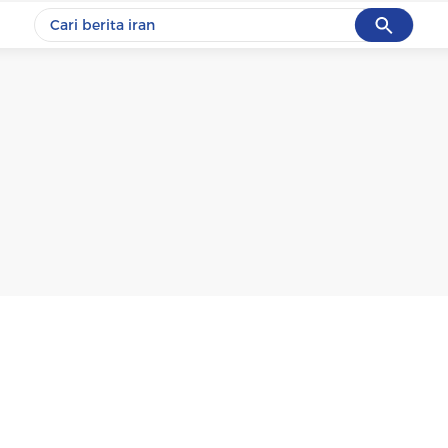
Cancel
Yang sedang ramai dicari
#1
gempa hari ini
#2
gempa
#3
iran
#4
demo
#5
prabowo
Promoted
Terakhir yang dicari
Loading...