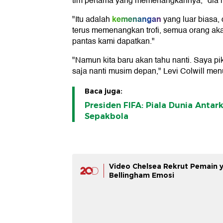
tim pertama yang memenangkannya," dia
kemenangan
"Itu adalah
yang luar biasa, 
terus memenangkan trofi, semua orang ak
pantas kami dapatkan."
"Namun kita baru akan tahu nanti. Saya piki
saja nanti musim depan," Levi Colwill men
Baca juga:
Presiden FIFA: Piala Dunia Antar
Sepakbola
Video Chelsea Rekrut Pemain y
Bellingham Emosi