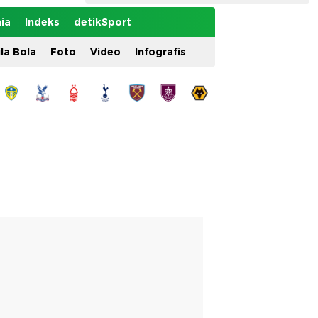
ia
Indeks
detikSport
ila Bola
Foto
Video
Infografis