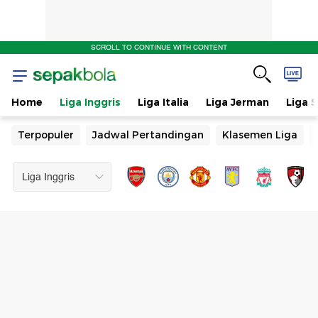
SCROLL TO CONTINUE WITH CONTENT
Home
Liga Inggris
Liga Italia
Liga Jerman
Liga 
Terpopuler
Jadwal Pertandingan
Klasemen Liga