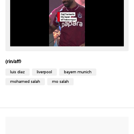
(rin/aff)
luis diaz
liverpool
bayern munich
mohamed salah
mo salah