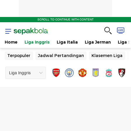
SCROLL TO CONTINUE WITH CONTENT
Home
Liga Inggris
Liga Italia
Liga Jerman
Liga 
Terpopuler
Jadwal Pertandingan
Klasemen Liga