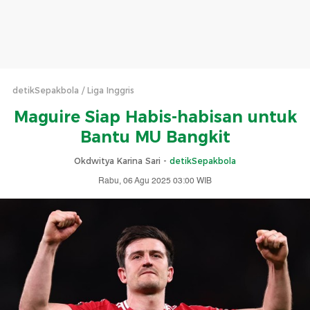
detikSepakbola
Liga Inggris
Maguire Siap Habis-habisan untuk
Bantu MU Bangkit
Okdwitya Karina Sari -
detikSepakbola
Rabu, 06 Agu 2025 03:00 WIB