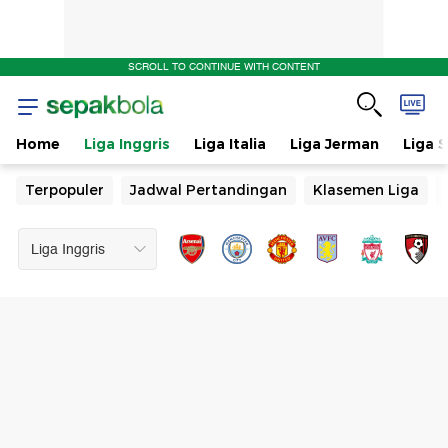
SCROLL TO CONTINUE WITH CONTENT
Home
Liga Inggris
Liga Italia
Liga Jerman
Liga 
Terpopuler
Jadwal Pertandingan
Klasemen Liga