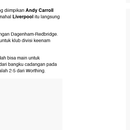
Andy Carroll
g diimpikan
Liverpool
rmahal
itu langsung
 dengan Dagenham-Redbridge.
ntuk klub divisi keenam
dah bisa main untuk
dari bangku cadangan pada
lah 2-5 dari Worthing.