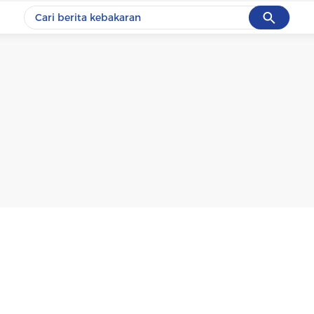
Cancel
Yang sedang ramai dicari
#1
data live draw sgp
#2
k-talk
#3
kebakaran
#4
prabowo
#5
gempa hari ini
Promoted
Terakhir yang dicari
Loading...