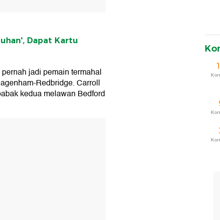
Tuhan', Dapat Kartu
Ko
 pernah jadi pemain termahal
Ko
 Dagenham-Redbridge. Carroll
A babak kedua melawan Bedford
Ko
T
Ko