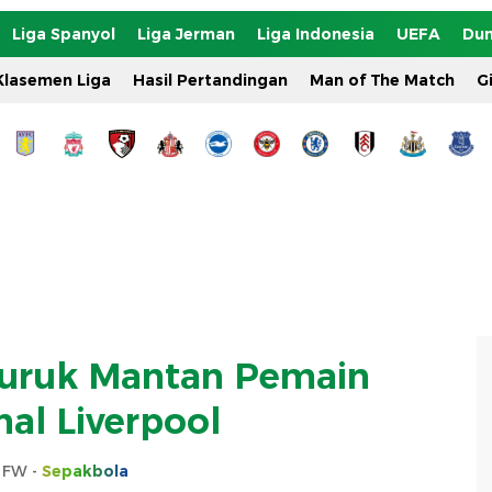
Liga Spanyol
Liga Jerman
Liga Indonesia
UEFA
Dun
Klasemen Liga
Hasil Pertandingan
Man of The Match
G
uruk Mantan Pemain
al Liverpool
s FW -
Sepakbola