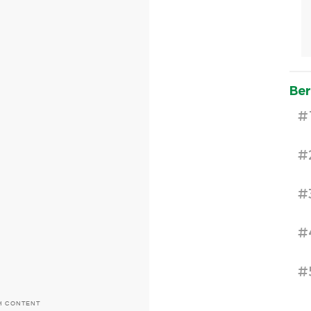
Ber
#
#
#
#
#
H CONTENT