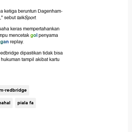
aga ketiga beruntun Dagenham-
," sebut
talkSport
.
rusaha keras mempertahankan
gol
ampu mencetak
penyama
ngan
replay.
dbridge dipastikan tidak bisa
 hukuman tampil akibat kartu
m-redbridge
mahal
piala fa