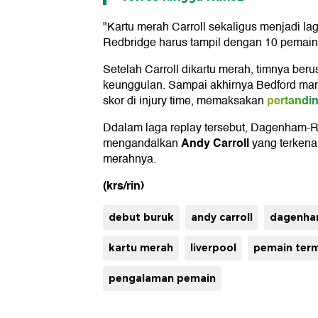
"Kartu merah Carroll sekaligus menjadi l
Redbridge harus tampil dengan 10 pemain
Setelah Carroll dikartu merah, timnya be
keunggulan. Sampai akhirnya Bedford m
pertandi
skor di injury time, memaksakan
Ddalam laga replay tersebut, Dagenham-Re
Andy Carroll
mengandalkan
yang terkena
merahnya.
(krs/rin)
debut buruk
andy carroll
dagenha
kartu merah
liverpool
pemain ter
pengalaman pemain