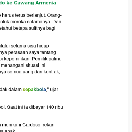
ldo ke Gawang Armenia
harus terus berlanjut. Orang-
untuk mereka selamanya. Dan
etahui betapa sulitnya bagi
lalui selama sisa hidup
ya perasaan saya tentang
i kepemilikan. Pemilik paling
a menangani situasi ini,
ya semua uang dari kontrak,
sepakbola
tidak dalam
," ujar
l. Saat ini ia dibayar 140 ribu
.
n menikahi Cardoso, rekan
ga anak.