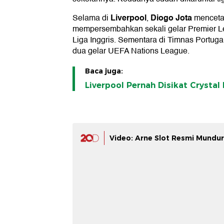
Liverpool
Diogo Jota
Selama di
,
menceta
mempersembahkan sekali gelar Premier Le
Liga Inggris. Sementara di Timnas Portu
dua gelar UEFA Nations League.
Baca juga:
Liverpool Pernah Disikat Crystal
Video: Arne Slot Resmi Mundur 