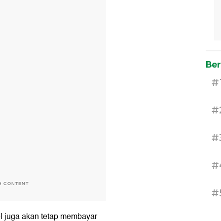
Ber
#
#
#
#
H CONTENT
#
ol juga akan tetap membayar