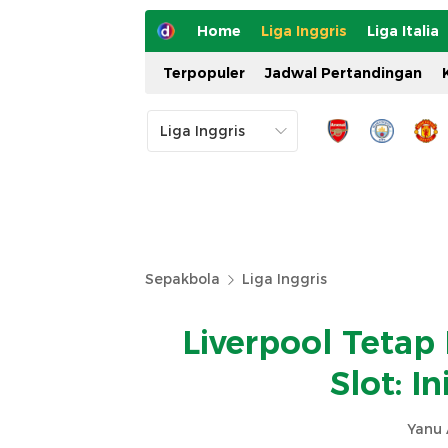
Home
Liga Inggris
Liga Italia
Terpopuler
Jadwal Pertandingan
Sepakbola
Liga Inggris
Liverpool Tetap 
Slot: I
Yanu 