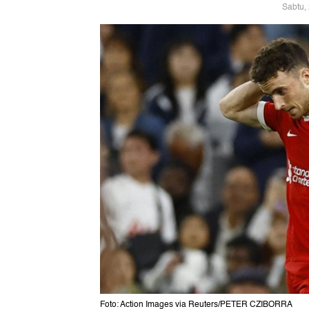
Sabtu,
Foto: Action Images via Reuters/PETER CZIBORRA