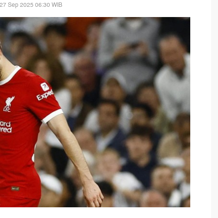
 27 Sep 2025 06:30 WIB