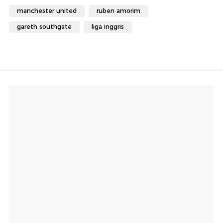
manchester united
ruben amorim
gareth southgate
liga inggris