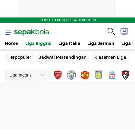
SCROLL TO CONTINUE WITH CONTENT
Home
Liga Inggris
Liga Italia
Liga Jerman
Liga 
Terpopuler
Jadwal Pertandingan
Klasemen Liga