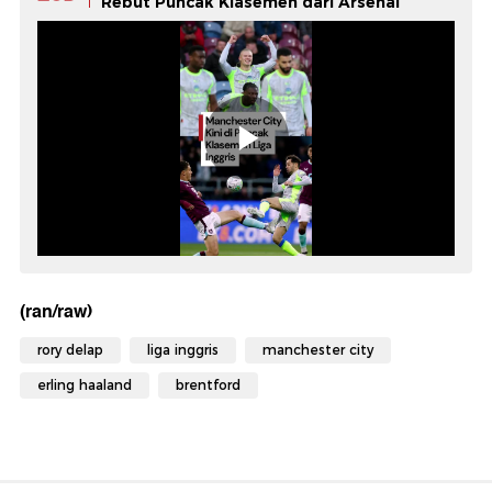
Rebut Puncak Klasemen dari Arsenal
(ran/raw)
rory delap
liga inggris
manchester city
erling haaland
brentford