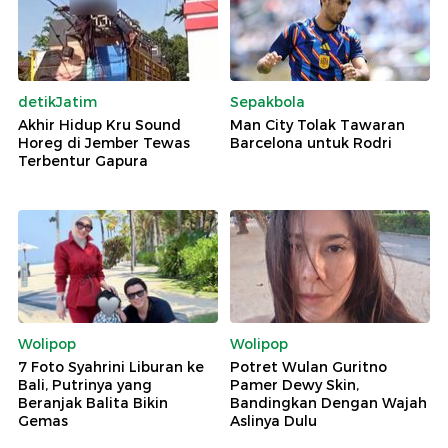
detikJatim
Sepakbola
Akhir Hidup Kru Sound
Man City Tolak Tawaran
Horeg di Jember Tewas
Barcelona untuk Rodri
Terbentur Gapura
Wolipop
Wolipop
7 Foto Syahrini Liburan ke
Potret Wulan Guritno
Bali, Putrinya yang
Pamer Dewy Skin,
Beranjak Balita Bikin
Bandingkan Dengan Wajah
Gemas
Aslinya Dulu