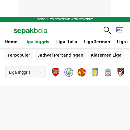
SCROLL TO CONTINUE WITH CONTENT
Home
Liga Inggris
Liga Italia
Liga Jerman
Liga 
Terpopuler
Jadwal Pertandingan
Klasemen Liga