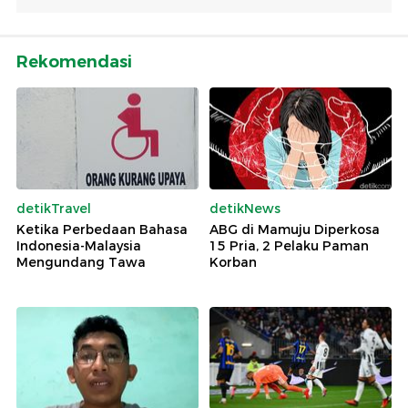
Rekomendasi
detikTravel
detikNews
Ketika Perbedaan Bahasa
ABG di Mamuju Diperkosa
Indonesia-Malaysia
15 Pria, 2 Pelaku Paman
Mengundang Tawa
Korban