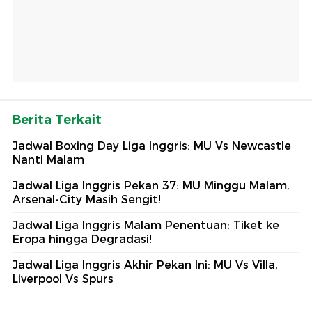
Berita Terkait
Jadwal Boxing Day Liga Inggris: MU Vs Newcastle
Nanti Malam
Jadwal Liga Inggris Pekan 37: MU Minggu Malam,
Arsenal-City Masih Sengit!
Jadwal Liga Inggris Malam Penentuan: Tiket ke
Eropa hingga Degradasi!
Jadwal Liga Inggris Akhir Pekan Ini: MU Vs Villa,
Liverpool Vs Spurs