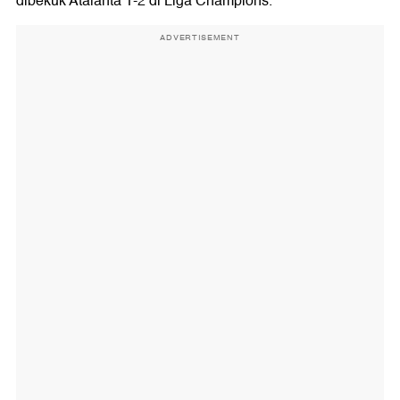
dibekuk Atalanta 1-2 di Liga Champions.
ADVERTISEMENT