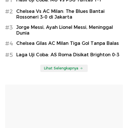
#2
Chelsea Vs AC Milan: The Blues Bantai
Rossoneri 3-0 di Jakarta
#3
Jorge Messi, Ayah Lionel Messi, Meninggal
Dunia
#4
Chelsea Gilas AC Milan Tiga Gol Tanpa Balas
#5
Laga Uji Coba: AS Roma Disikat Brighton 0-3
Lihat Selengkapnya