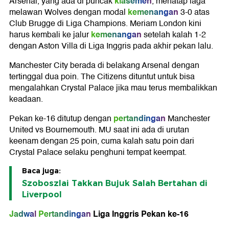
klasemen
Arsenal, yang ada di puncak
, menatap laga
kemenangan
melawan Wolves dengan modal
3-0 atas
Club Brugge di Liga Champions. Meriam London kini
kemenangan
harus kembali ke jalur
setelah kalah 1-2
dengan Aston Villa di Liga Inggris pada akhir pekan lalu.
Manchester City berada di belakang Arsenal dengan
tertinggal dua poin. The Citizens dituntut untuk bisa
mengalahkan Crystal Palace jika mau terus membalikkan
keadaan.
pertandingan
Pekan ke-16 ditutup dengan
Manchester
United vs Bournemouth. MU saat ini ada di urutan
keenam dengan 25 poin, cuma kalah satu poin dari
Crystal Palace selaku penghuni tempat keempat.
Baca juga:
Szoboszlai Takkan Bujuk Salah Bertahan di
Liverpool
Jadwal
Pertandingan
Liga Inggris Pekan ke-16