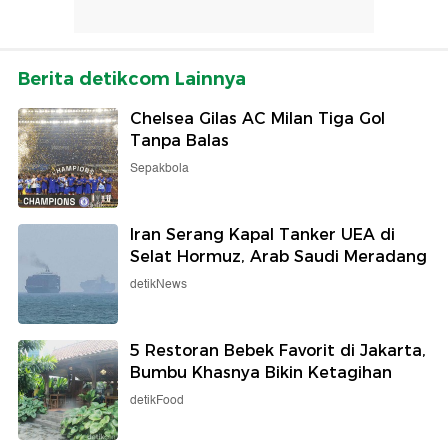
Berita detikcom Lainnya
Chelsea Gilas AC Milan Tiga Gol
Tanpa Balas
Sepakbola
Iran Serang Kapal Tanker UEA di
Selat Hormuz, Arab Saudi Meradang
detikNews
5 Restoran Bebek Favorit di Jakarta,
Bumbu Khasnya Bikin Ketagihan
detikFood