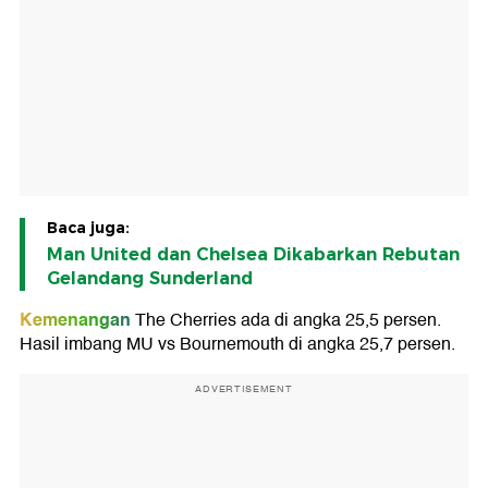
Baca juga:
Man United dan Chelsea Dikabarkan Rebutan
Gelandang Sunderland
Kemenangan
The Cherries ada di angka 25,5 persen.
Hasil imbang MU vs Bournemouth di angka 25,7 persen.
ADVERTISEMENT