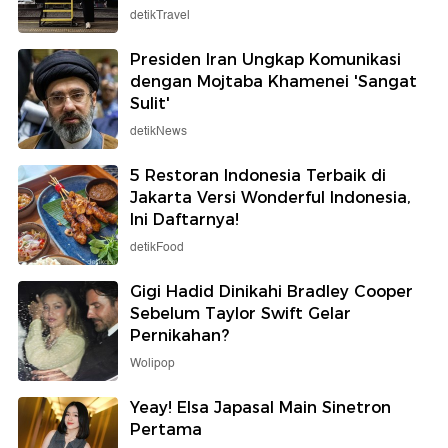
detikTravel
Presiden Iran Ungkap Komunikasi
dengan Mojtaba Khamenei 'Sangat
Sulit'
detikNews
5 Restoran Indonesia Terbaik di
Jakarta Versi Wonderful Indonesia,
Ini Daftarnya!
detikFood
Gigi Hadid Dinikahi Bradley Cooper
Sebelum Taylor Swift Gelar
Pernikahan?
Wolipop
Yeay! Elsa Japasal Main Sinetron
Pertama