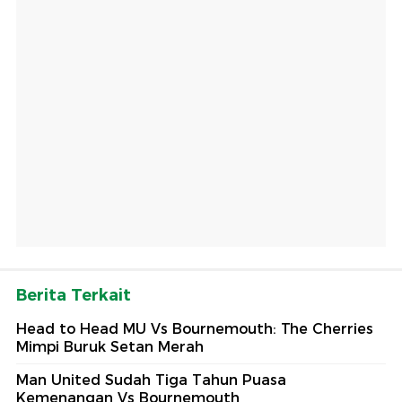
Berita Terkait
Head to Head MU Vs Bournemouth: The Cherries
Mimpi Buruk Setan Merah
Man United Sudah Tiga Tahun Puasa
Kemenangan Vs Bournemouth