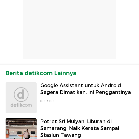
Berita detikcom Lainnya
Google Assistant untuk Android
Segera Dimatikan, Ini Penggantinya
detikInet
Potret Sri Mulyani Liburan di
Semarang, Naik Kereta Sampai
Stasiun Tawang