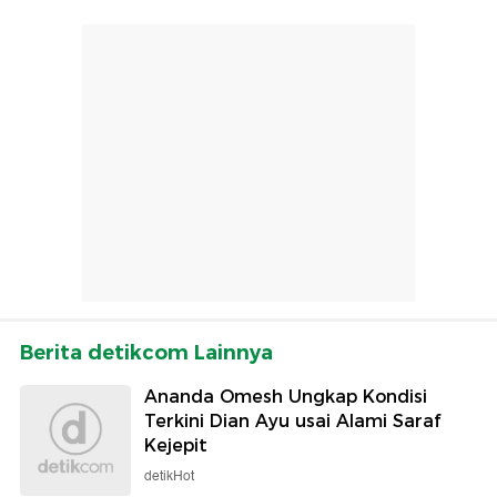
Berita detikcom Lainnya
Ananda Omesh Ungkap Kondisi
Terkini Dian Ayu usai Alami Saraf
Kejepit
detikHot