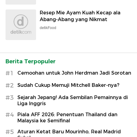
Resep Mie Ayam Kuah Kecap ala
Abang-Abang yang Nikmat
detikFood
Berita Terpopuler
#1
Cemoohan untuk John Herdman Jadi Sorotan
#2
Sudah Cukup Memuji Mitchell Baker-nya?
#3
Sejarah Jepang! Ada Sembilan Pemainnya di
Liga Inggris
#4
Piala AFF 2026: Penentuan Thailand dan
Malaysia ke Semifinal
#5
Aturan Ketat Baru Mourinho, Real Madrid