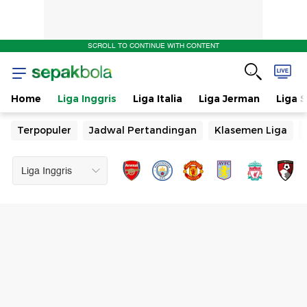
SCROLL TO CONTINUE WITH CONTENT
Home
Liga Inggris
Liga Italia
Liga Jerman
Liga 
Terpopuler
Jadwal Pertandingan
Klasemen Liga