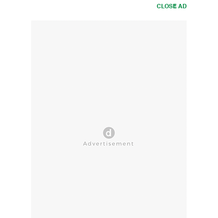
CLOSE AD