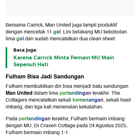
Bersama Carrick, Man United juga tampil produktif
gol
dengan mencetak 11
. Lini belakang MU kebobolan
gol
lima
dan sudah mencatatkan dua clean sheet.
Baca juga:
Karena Carrick Minta Pemain MU Main
Sepenuh Hati
Fulham Bisa Jadi Sandungan
Fulham membuktikan diri bisa menjadi batu sandungan
Man United
pertandingan
dalam lima
terakhir. The
kemenangan
Cottagers mencatatkan sekali
, sekali hasil
imbang, dan tiga kali menenalan kekalahan.
pertandingan
Pada
terakhir, Fulham bermain imbang
dengan MU. Di Craven Cottage pada 24 Agustus 2025,
Fulham bermain imbang 1-1.