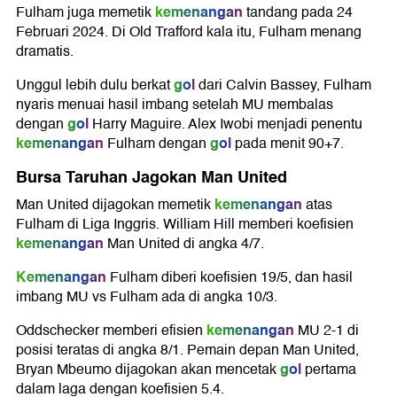
kemenangan
Fulham juga memetik
tandang pada 24
Februari 2024. Di Old Trafford kala itu, Fulham menang
dramatis.
gol
Unggul lebih dulu berkat
dari Calvin Bassey, Fulham
nyaris menuai hasil imbang setelah MU membalas
gol
dengan
Harry Maguire. Alex Iwobi menjadi penentu
kemenangan
gol
Fulham dengan
pada menit 90+7.
Bursa Taruhan Jagokan Man United
kemenangan
Man United dijagokan memetik
atas
Fulham di Liga Inggris. William Hill memberi koefisien
kemenangan
Man United di angka 4/7.
Kemenangan
Fulham diberi koefisien 19/5, dan hasil
imbang MU vs Fulham ada di angka 10/3.
kemenangan
Oddschecker memberi efisien
MU 2-1 di
posisi teratas di angka 8/1. Pemain depan Man United,
gol
Bryan Mbeumo dijagokan akan mencetak
pertama
dalam laga dengan koefisien 5.4.