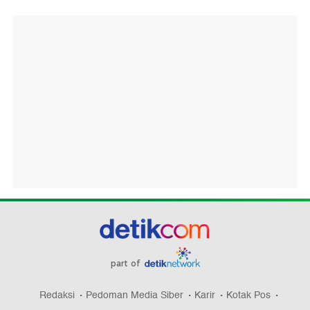
part of
Redaksi
Pedoman Media Siber
Karir
Kotak Pos