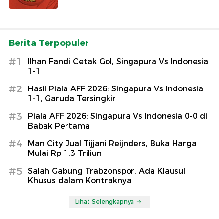
Berita Terpopuler
#1
Ilhan Fandi Cetak Gol, Singapura Vs Indonesia
1-1
#2
Hasil Piala AFF 2026: Singapura Vs Indonesia
1-1, Garuda Tersingkir
#3
Piala AFF 2026: Singapura Vs Indonesia 0-0 di
Babak Pertama
#4
Man City Jual Tijjani Reijnders, Buka Harga
Mulai Rp 1,3 Triliun
#5
Salah Gabung Trabzonspor, Ada Klausul
Khusus dalam Kontraknya
Lihat Selengkapnya