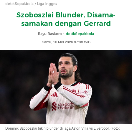
detikSepakbola
Liga Inggris
Szoboszlai Blunder, Disama-
samakan dengan Gerrard
Bayu Baskoro -
detikSepakbola
Sabtu, 16 Mei 2026 07:30 WIB
Dominik Szoboszlai bikin blunder di laga Aston Villa vs Liverpool. (Foto: