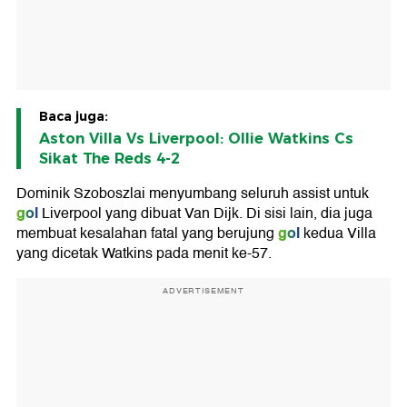
Baca juga:
Aston Villa Vs Liverpool: Ollie Watkins Cs
Sikat The Reds 4-2
Dominik Szoboszlai menyumbang seluruh assist untuk
gol
Liverpool yang dibuat Van Dijk. Di sisi lain, dia juga
gol
membuat kesalahan fatal yang berujung
kedua Villa
yang dicetak Watkins pada menit ke-57.
ADVERTISEMENT