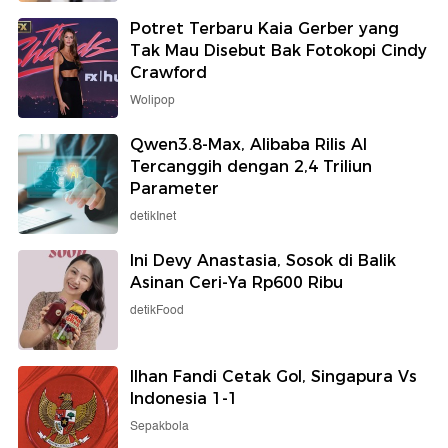
Potret Terbaru Kaia Gerber yang
Tak Mau Disebut Bak Fotokopi Cindy
Crawford
Wolipop
Qwen3.8-Max, Alibaba Rilis AI
Tercanggih dengan 2,4 Triliun
Parameter
detikInet
Ini Devy Anastasia, Sosok di Balik
Asinan Ceri-Ya Rp600 Ribu
detikFood
Ilhan Fandi Cetak Gol, Singapura Vs
Indonesia 1-1
Sepakbola