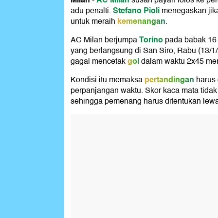
-
susah payah lolos ke pe
Stefano Pioli
adu penalti.
menegaskan jik
kemenangan
untuk meraih
.
Torino
AC Milan berjumpa
pada babak 16
yang berlangsung di San Siro, Rabu (13/1/
gol
gagal mencetak
dalam waktu 2x45 men
pertandingan
Kondisi itu memaksa
harus 
perpanjangan waktu. Skor kaca mata tida
sehingga pemenang harus ditentukan lewat