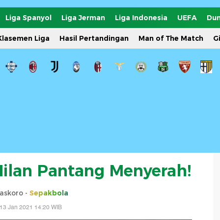
Liga Spanyol
Liga Jerman
Liga Indonesia
UEFA
Dun
Klasemen Liga
Hasil Pertandingan
Man of The Match
G
 Milan Pantang Menyerah!
askoro -
Sepakbola
13 Jan 2021 14:20 WIB