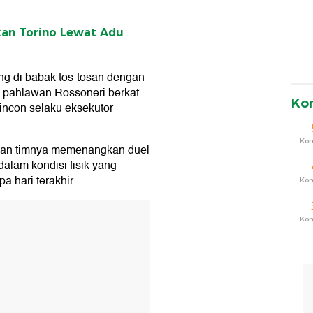
skan Torino Lewat Adu
ng di babak tos-tosan dengan
i pahlawan Rossoneri berkat
Ko
ncon selaku eksekutor
Ko
gan timnya memenangkan duel
dalam kondisi fisik yang
 hari terakhir.
Ko
T
Ko