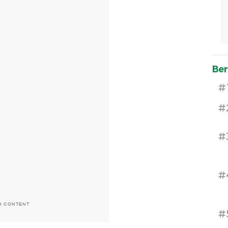
Ber
#
#
#
#
H CONTENT
#