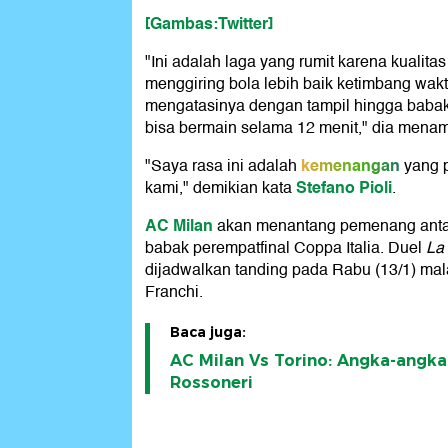
[Gambas:Twitter]
"Ini adalah laga yang rumit karena kuali
menggiring bola lebih baik ketimbang wakt
mengatasinya dengan tampil hingga babak
bisa bermain selama 12 menit," dia mena
kemenangan
"Saya rasa ini adalah
yang p
Stefano Pioli
kami," demikian kata
.
AC Milan
akan menantang pemenang antara 
babak perempatfinal Coppa Italia. Duel
La 
dijadwalkan tanding pada Rabu (13/1) mal
Franchi.
Baca juga:
AC Milan Vs Torino: Angka-angk
Rossoneri