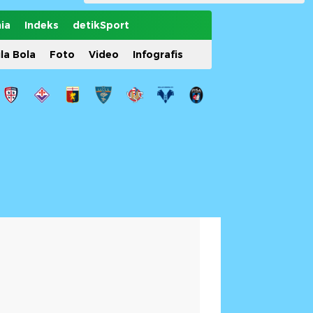
ia
Indeks
detikSport
ila Bola
Foto
Video
Infografis