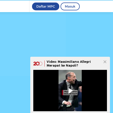
Daftar MPC
Masuk
Video: Massimiliano Allegri
Merapat ke Napoli?