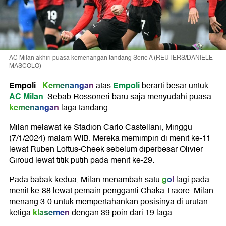
AC Milan akhiri puasa kemenangan tandang Serie A (REUTERS/DANIELE
MASCOLO)
Empoli
Kemenangan
Empoli
-
atas
berarti besar untuk
AC Milan
. Sebab Rossoneri baru saja menyudahi puasa
kemenangan
laga tandang.
Milan melawat ke Stadion Carlo Castellani, Minggu
(7/1/2024) malam WIB. Mereka memimpin di menit ke-11
lewat Ruben Loftus-Cheek sebelum diperbesar Olivier
Giroud lewat titik putih pada menit ke-29.
gol
Pada babak kedua, Milan menambah satu
lagi pada
menit ke-88 lewat pemain pengganti Chaka Traore. Milan
menang 3-0 untuk mempertahankan posisinya di urutan
klasemen
ketiga
dengan 39 poin dari 19 laga.