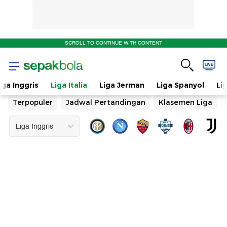
SCROLL TO CONTINUE WITH CONTENT
iga Inggris
Liga Italia
Liga Jerman
Liga Spanyol
Li
Terpopuler
Jadwal Pertandingan
Klasemen Liga