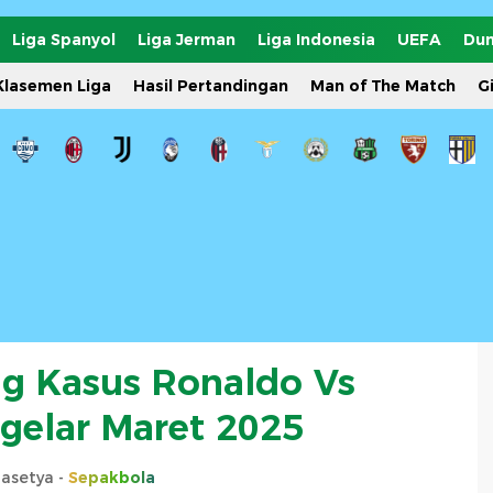
Liga Spanyol
Liga Jerman
Liga Indonesia
UEFA
Dun
Klasemen Liga
Hasil Pertandingan
Man of The Match
G
g Kasus Ronaldo Vs
igelar Maret 2025
rasetya -
Sepakbola