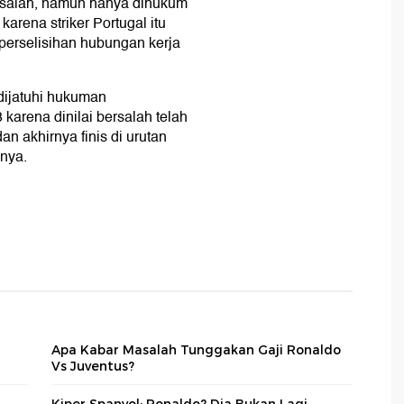
rsalah, namun hanya dihukum
arena striker Portugal itu
ya perselisihan hubungan kerja
dijatuhi hukuman
arena dinilai bersalah telah
n akhirnya finis di urutan
snya.
Apa Kabar Masalah Tunggakan Gaji Ronaldo
Vs Juventus?