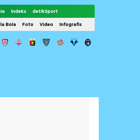
ia
Indeks
detikSport
ila Bola
Foto
Video
Infografis