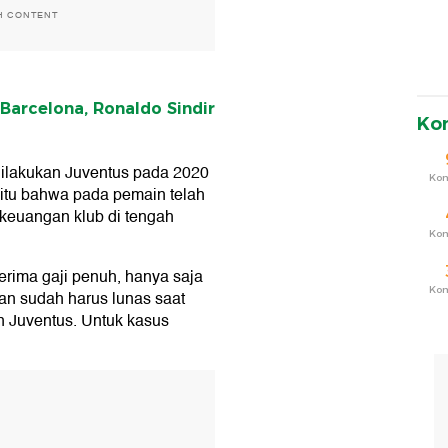
H CONTENT
Barcelona, Ronaldo Sindir
Ko
 dilakukan Juventus pada 2020
Ko
itu bahwa pada pemain telah
keuangan klub di tengah
Ko
erima gaji penuh, hanya saja
Ko
tan sudah harus lunas saat
an Juventus. Untuk kasus
T