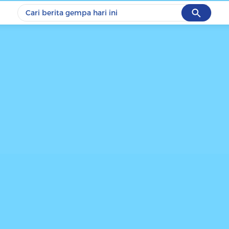
Cancel
Yang sedang ramai dicari
#1
piala presiden 2026
#2
prabowo
#3
gempa hari ini
#4
demo
#5
iran
Promoted
Terakhir yang dicari
Loading...