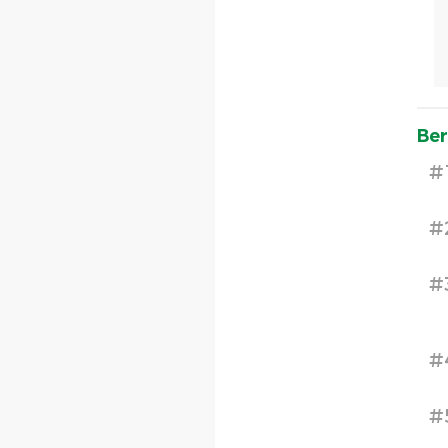
Ber
#
#
#
#
#