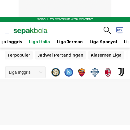
SCROLL TO CONTINUE WITH CONTENT
iga Inggris
Liga Italia
Liga Jerman
Liga Spanyol
Li
Terpopuler
Jadwal Pertandingan
Klasemen Liga