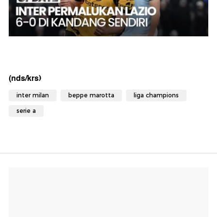
(nds/krs)
inter milan
beppe marotta
liga champions
serie a