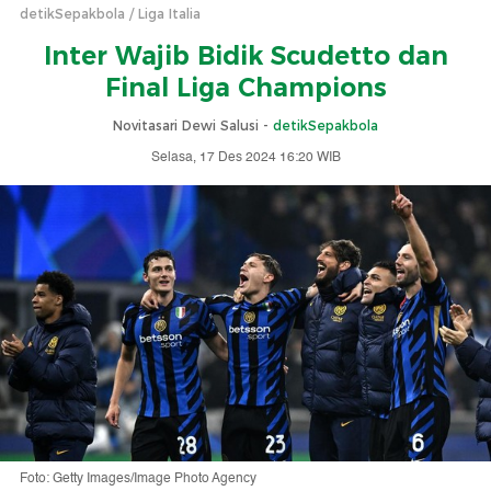
detikSepakbola
Liga Italia
Inter Wajib Bidik Scudetto dan
Final Liga Champions
Novitasari Dewi Salusi -
detikSepakbola
Selasa, 17 Des 2024 16:20 WIB
Foto: Getty Images/Image Photo Agency