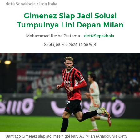
detikSepakbola
Liga Italia
Gimenez Siap Jadi Solusi
Tumpulnya Lini Depan Milan
Mohammad Resha Pratama -
detikSepakbola
Sabtu, 08 Feb 2025 19:00 WIB
Santiago Gimenez siap jadi mesin gol baru AC Milan (Anadolu via Getty