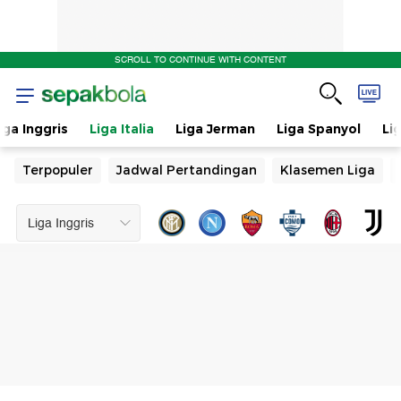
SCROLL TO CONTINUE WITH CONTENT
iga Inggris
Liga Italia
Liga Jerman
Liga Spanyol
Li
Terpopuler
Jadwal Pertandingan
Klasemen Liga