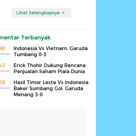
Lihat Selengkapnya
mentar Terbanyak
90
Indonesia Vs Vietnam: Garuda
Tumbang 0-3
mentar
43
Erick Thohir Dukung Rencana
Penjualan Saham Piala Dunia
mentar
38
Hasil Timor Leste Vs Indonesia:
Baker Sumbang Gol, Garuda
mentar
Menang 3-0