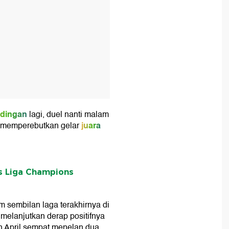
ndingan
lagi, duel nanti malam
juara
n memperebutkan gelar
ls Liga Champions
 sembilan laga terakhirnya di
 melanjutkan derap positifnya
an April sempat menelan dua