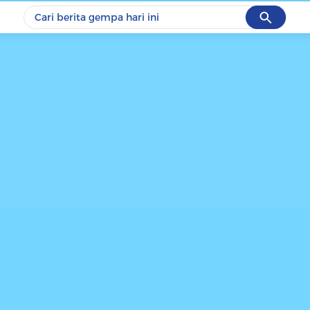
Cancel
Yang sedang ramai dicari
#1
piala presiden 2026
#2
prabowo
#3
gempa hari ini
#4
demo
#5
iran
Promoted
Terakhir yang dicari
Loading...