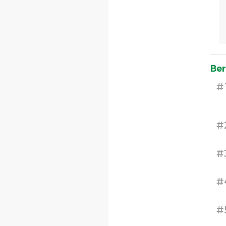
Ber
#
#
#
#
#