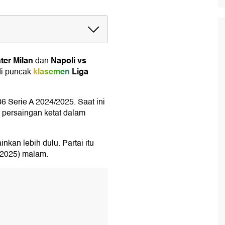
nter Milan
Napoli vs
dan
klasemen
Liga
di puncak
 36 Serie A 2024/2025. Saat ini
m persaingan ketat dalam
nkan lebih dulu. Partai itu
5/2025) malam.