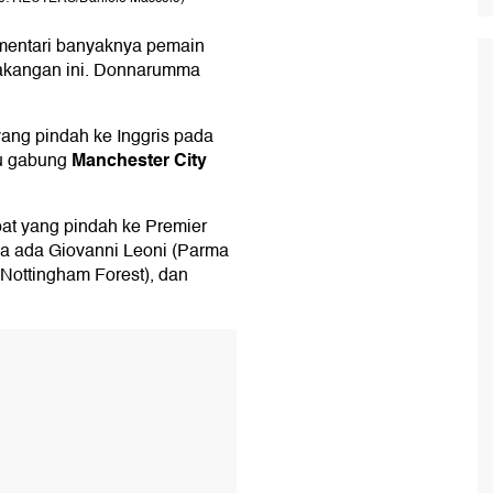
entari banyaknya pemain
akangan ini. Donnarumma
ng pindah ke Inggris pada
Manchester City
tu gabung
at yang pindah ke Premier
a ada Giovanni Leoni (Parma
 Nottingham Forest), dan