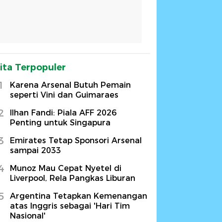
ita Terpopuler
1
Karena Arsenal Butuh Pemain
seperti Vini dan Guimaraes
2
Ilhan Fandi: Piala AFF 2026
Penting untuk Singapura
3
Emirates Tetap Sponsori Arsenal
sampai 2033
4
Munoz Mau Cepat Nyetel di
Liverpool, Rela Pangkas Liburan
5
Argentina Tetapkan Kemenangan
atas Inggris sebagai 'Hari Tim
Nasional'