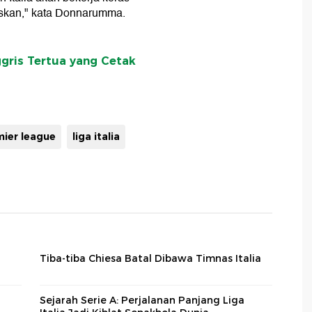
skan," kata Donnarumma.
ggris Tertua yang Cetak
ier league
liga italia
Tiba-tiba Chiesa Batal Dibawa Timnas Italia
Sejarah Serie A: Perjalanan Panjang Liga