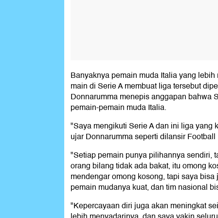
Banyaknya pemain muda Italia yang lebih
main di Serie A membuat liga tersebut di
Donnarumma menepis anggapan bahwa Seri
pemain-pemain muda Italia.
"Saya mengikuti Serie A dan ini liga yang
ujar Donnarumma seperti dilansir Football I
"Setiap pemain punya pilihannya sendiri, ta
orang bilang tidak ada bakat, itu omong k
mendengar omong kosong, tapi saya bisa 
pemain mudanya kuat, dan tim nasional bi
"Kepercayaan diri juga akan meningkat sei
lebih menyadarinya, dan saya yakin seluruh