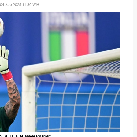
 04 Sep 2025 11:30 WIB
oto: REUTERS/Daniele Mascolo)