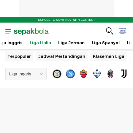
SCROLL TO CONTINUE WITH CONTENT
iga Inggris
Liga Italia
Liga Jerman
Liga Spanyol
Li
Terpopuler
Jadwal Pertandingan
Klasemen Liga