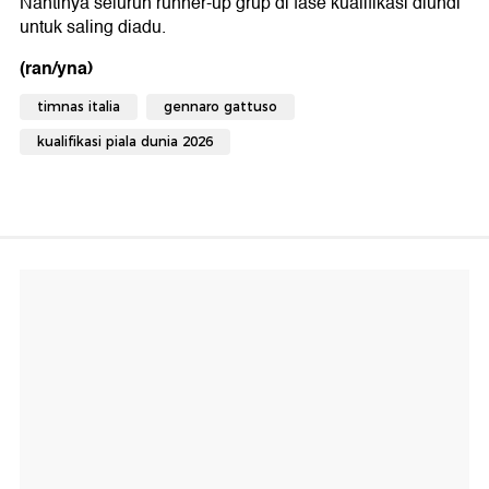
Nantinya seluruh runner-up grup di fase kualifikasi diundi
untuk saling diadu.
(ran/yna)
timnas italia
gennaro gattuso
kualifikasi piala dunia 2026