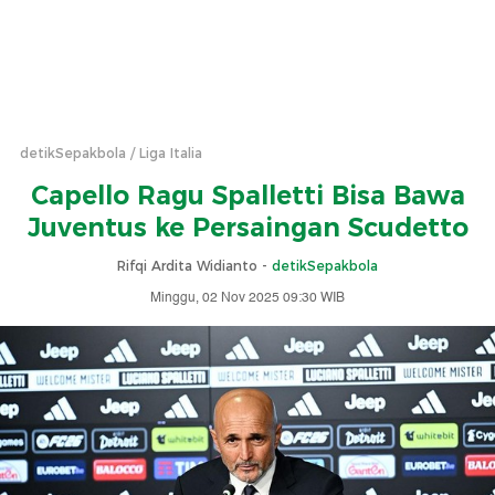
detikSepakbola
Liga Italia
Capello Ragu Spalletti Bisa Bawa
Juventus ke Persaingan Scudetto
Rifqi Ardita Widianto -
detikSepakbola
Minggu, 02 Nov 2025 09:30 WIB