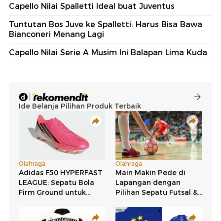
Capello Nilai Spalletti Ideal buat Juventus
Tuntutan Bos Juve ke Spalletti: Harus Bisa Bawa
Bianconeri Menang Lagi
Capello Nilai Serie A Musim Ini Balapan Lima Kuda