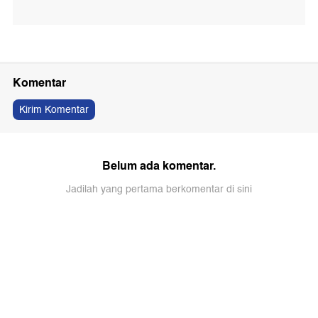
Komentar
Kirim Komentar
Belum ada komentar.
Jadilah yang pertama berkomentar di sini