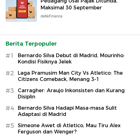
Pedagang Usai Pajak Ditunda,
Maksimal 30 September
detikFinance
Berita Terpopuler
#1
Bernardo Silva Debut di Madrid, Mourinho:
Kondisi Fisiknya Jelek
#2
Laga Pramusim Man City Vs Atletico: The
Citizens Comeback, Menang 3-1
#3
Carragher: Araujo Inkonsisten dan Kurang
Disiplin
#4
Bernardo Silva Hadapi Masa-masa Sulit
Adaptasi di Madrid
#5
Simeone Awet di Atletico, Mau Tiru Alex
Ferguson dan Wenger?