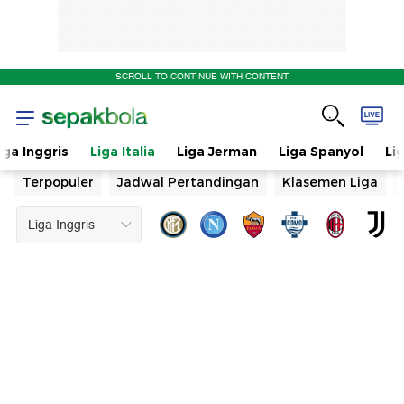
SCROLL TO CONTINUE WITH CONTENT
iga Inggris
Liga Italia
Liga Jerman
Liga Spanyol
Li
Terpopuler
Jadwal Pertandingan
Klasemen Liga