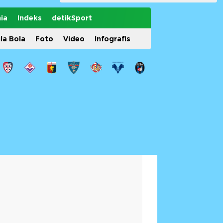
ia
Indeks
detikSport
ila Bola
Foto
Video
Infografis