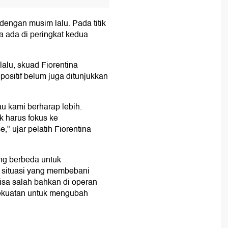
 dengan musim lalu. Pada titik
a ada di peringkat kedua
lalu, skuad Fiorentina
positif belum juga ditunjukkan
u kami berharap lebih.
 harus fokus ke
" ujar pelatih Fiorentina
yang berbeda untuk
i situasi yang membebani
bisa salah bahkan di operan
ekuatan untuk mengubah