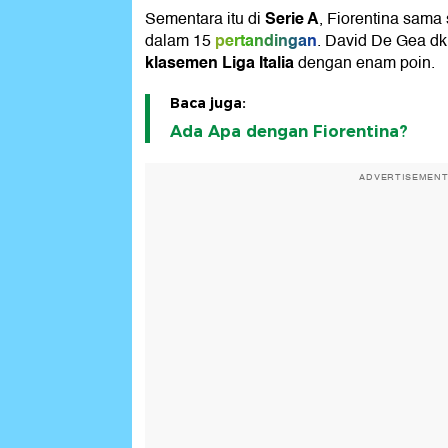
Serie A
Sementara itu di
, Fiorentina sama
pertandingan
dalam 15
. David De Gea dk
klasemen Liga Italia
dengan enam poin.
Baca juga:
Ada Apa dengan Fiorentina?
ADVERTISEMEN