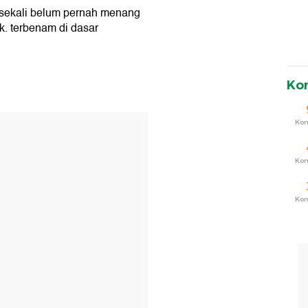
 sekali belum pernah menang
k. terbenam di dasar
Ko
T
Ko
Ko
Ko