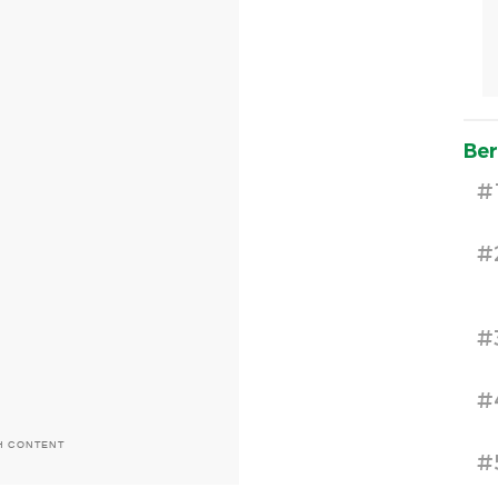
Ber
#
#
#
#
H CONTENT
#