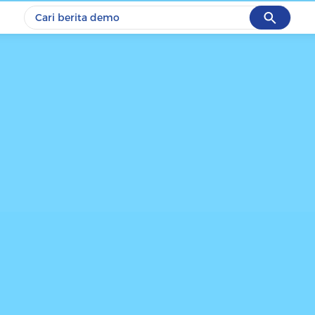
Cancel
Yang sedang ramai dicari
#1
piala presiden 2026
#2
prabowo
#3
gempa hari ini
#4
demo
#5
iran
Promoted
Terakhir yang dicari
Loading...