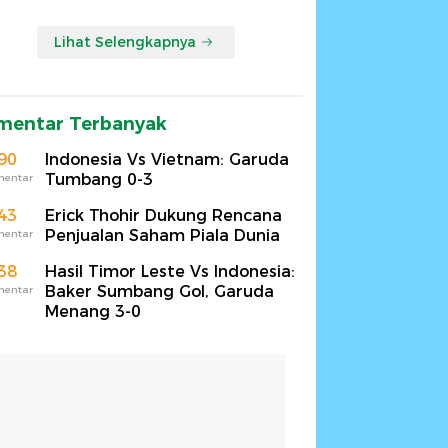
Lihat Selengkapnya
mentar Terbanyak
90
Indonesia Vs Vietnam: Garuda
Tumbang 0-3
mentar
43
Erick Thohir Dukung Rencana
Penjualan Saham Piala Dunia
mentar
38
Hasil Timor Leste Vs Indonesia:
Baker Sumbang Gol, Garuda
mentar
Menang 3-0