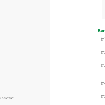
Ber
#
#
#
#
#
H CONTENT