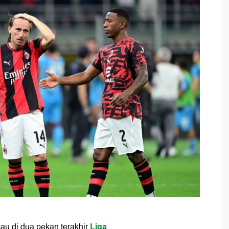
Liga
u di dua pekan terakhir