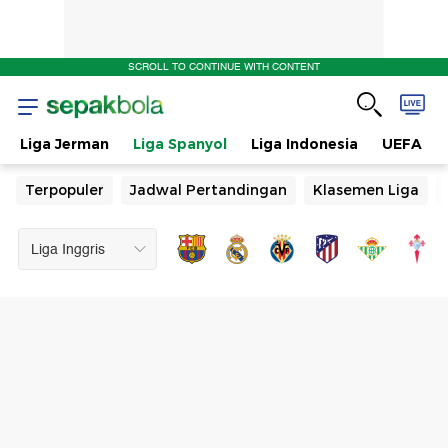
SCROLL TO CONTINUE WITH CONTENT
Liga Jerman
Liga Spanyol
Liga Indonesia
UEFA
Terpopuler
Jadwal Pertandingan
Klasemen Liga