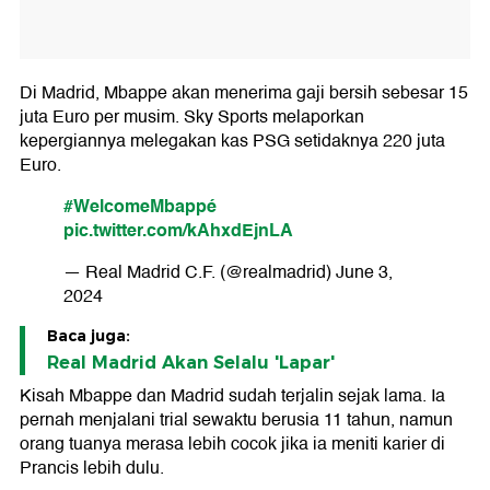
Di Madrid, Mbappe akan menerima gaji bersih sebesar 15
juta Euro per musim. Sky Sports melaporkan
kepergiannya melegakan kas PSG setidaknya 220 juta
Euro.
#WelcomeMbappé
pic.twitter.com/kAhxdEjnLA
— Real Madrid C.F. (@realmadrid)
June 3,
2024
Baca juga:
Real Madrid Akan Selalu 'Lapar'
Kisah Mbappe dan Madrid sudah terjalin sejak lama. Ia
pernah menjalani trial sewaktu berusia 11 tahun, namun
orang tuanya merasa lebih cocok jika ia meniti karier di
Prancis lebih dulu.