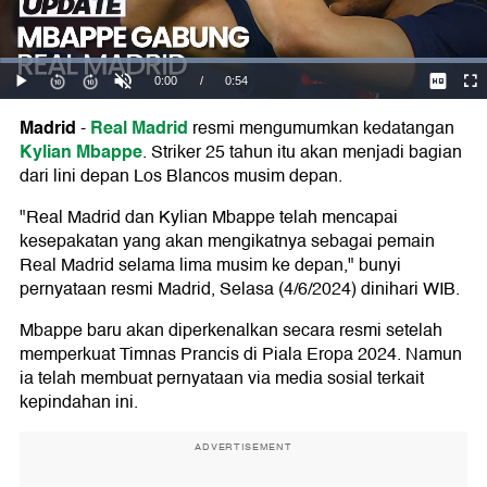
Madrid
Real Madrid
-
resmi mengumumkan kedatangan
Kylian Mbappe
. Striker 25 tahun itu akan menjadi bagian
dari lini depan Los Blancos musim depan.
"Real Madrid dan Kylian Mbappe telah mencapai
kesepakatan yang akan mengikatnya sebagai pemain
Real Madrid selama lima musim ke depan," bunyi
pernyataan resmi Madrid, Selasa (4/6/2024) dinihari WIB.
Mbappe baru akan diperkenalkan secara resmi setelah
memperkuat Timnas Prancis di Piala Eropa 2024. Namun
ia telah membuat pernyataan via media sosial terkait
kepindahan ini.
ADVERTISEMENT