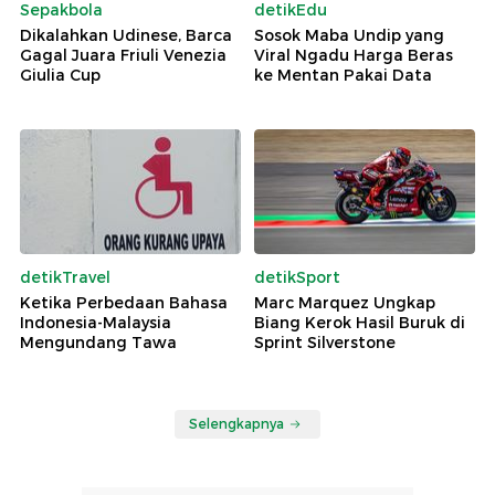
Sepakbola
detikEdu
Dikalahkan Udinese, Barca
Sosok Maba Undip yang
Gagal Juara Friuli Venezia
Viral Ngadu Harga Beras
Giulia Cup
ke Mentan Pakai Data
detikTravel
detikSport
Ketika Perbedaan Bahasa
Marc Marquez Ungkap
Indonesia-Malaysia
Biang Kerok Hasil Buruk di
Mengundang Tawa
Sprint Silverstone
Selengkapnya