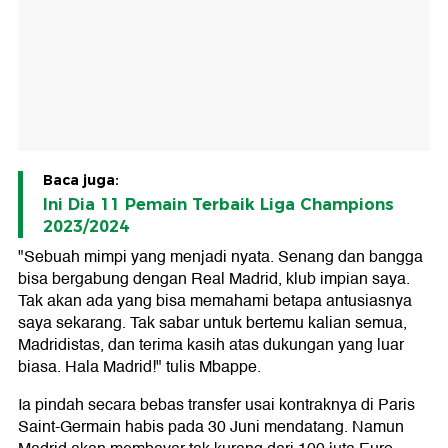
Baca juga:
Ini Dia 11 Pemain Terbaik Liga Champions
2023/2024
"Sebuah mimpi yang menjadi nyata. Senang dan bangga
bisa bergabung dengan Real Madrid, klub impian saya.
Tak akan ada yang bisa memahami betapa antusiasnya
saya sekarang. Tak sabar untuk bertemu kalian semua,
Madridistas, dan terima kasih atas dukungan yang luar
biasa. Hala Madrid!" tulis Mbappe.
Ia pindah secara bebas transfer usai kontraknya di Paris
Saint-Germain habis pada 30 Juni mendatang. Namun