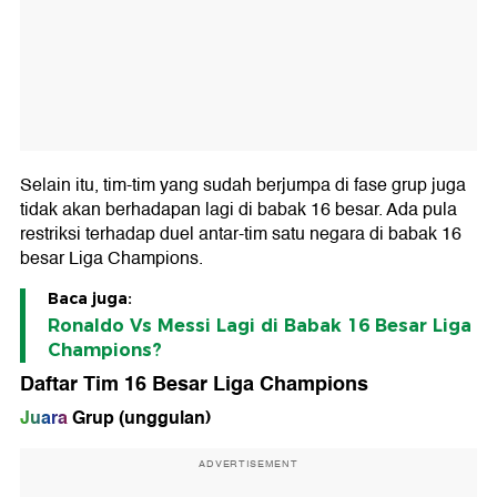
Selain itu, tim-tim yang sudah berjumpa di fase grup juga
tidak akan berhadapan lagi di babak 16 besar. Ada pula
restriksi terhadap duel antar-tim satu negara di babak 16
besar Liga Champions.
Baca juga:
Ronaldo Vs Messi Lagi di Babak 16 Besar Liga
Champions?
Daftar Tim 16 Besar Liga Champions
Juara
Grup (unggulan)
ADVERTISEMENT