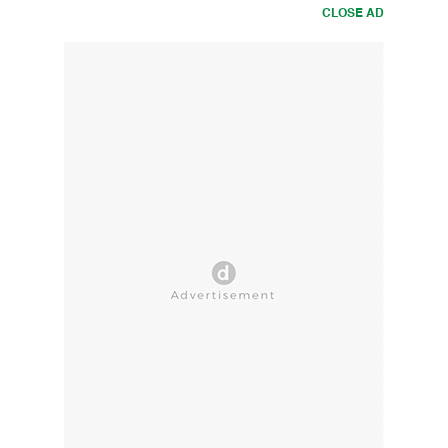
CLOSE AD