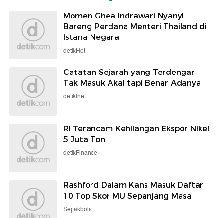
Momen Ghea Indrawari Nyanyi
Bareng Perdana Menteri Thailand di
Istana Negara
detikHot
Catatan Sejarah yang Terdengar
Tak Masuk Akal tapi Benar Adanya
detikInet
RI Terancam Kehilangan Ekspor Nikel
5 Juta Ton
detikFinance
Rashford Dalam Kans Masuk Daftar
10 Top Skor MU Sepanjang Masa
Sepakbola