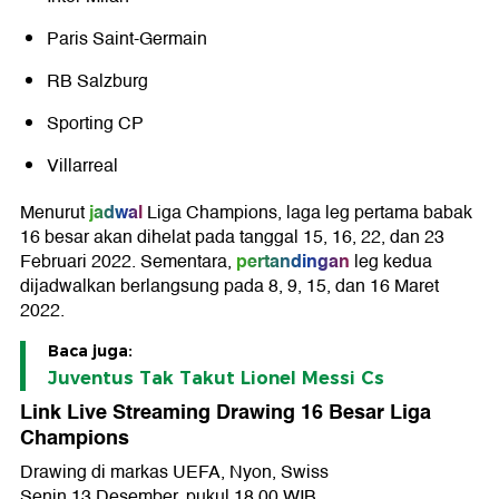
Paris Saint-Germain
RB Salzburg
Sporting CP
Villarreal
jadwal
Menurut
Liga Champions, laga leg pertama babak
16 besar akan dihelat pada tanggal 15, 16, 22, dan 23
pertandingan
Februari 2022. Sementara,
leg kedua
dijadwalkan berlangsung pada 8, 9, 15, dan 16 Maret
2022.
Baca juga:
Juventus Tak Takut Lionel Messi Cs
Link Live Streaming Drawing 16 Besar Liga
Champions
Drawing di markas UEFA, Nyon, Swiss
Senin 13 Desember, pukul 18.00 WIB