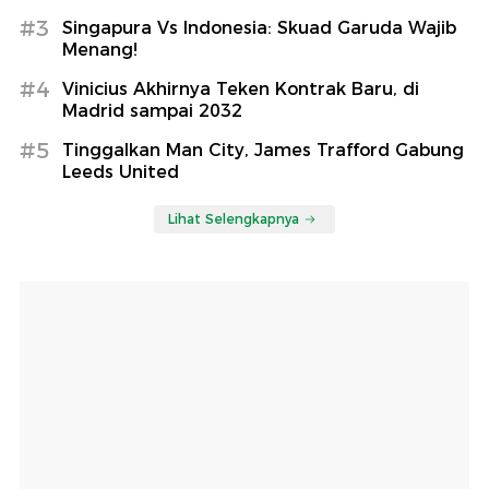
#3
Singapura Vs Indonesia: Skuad Garuda Wajib
Menang!
#4
Vinicius Akhirnya Teken Kontrak Baru, di
Madrid sampai 2032
#5
Tinggalkan Man City, James Trafford Gabung
Leeds United
Lihat Selengkapnya