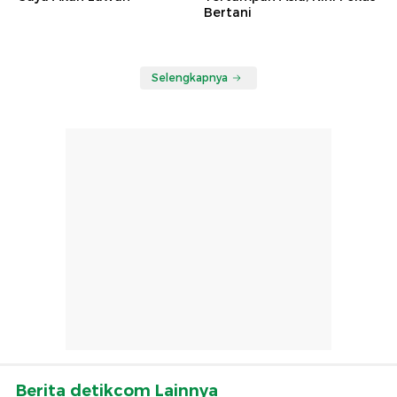
Bertani
Selengkapnya
Berita detikcom Lainnya