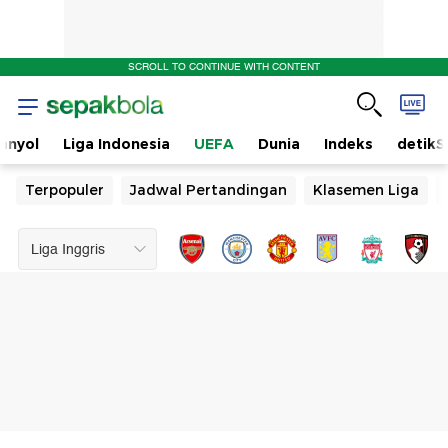
SCROLL TO CONTINUE WITH CONTENT
anyol
Liga Indonesia
UEFA
Dunia
Indeks
detikS
Terpopuler
Jadwal Pertandingan
Klasemen Liga