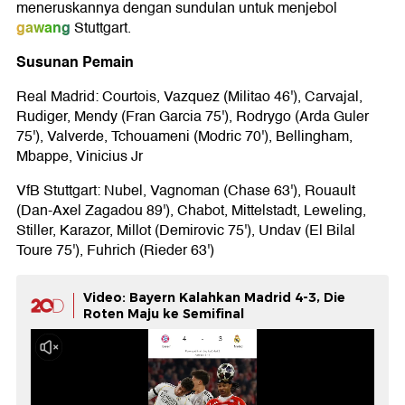
meneruskannya dengan sundulan untuk menjebol
gawang
Stuttgart.
Susunan Pemain
Real Madrid: Courtois, Vazquez (Militao 46'), Carvajal,
Rudiger, Mendy (Fran Garcia 75'), Rodrygo (Arda Guler
75'), Valverde, Tchouameni (Modric 70'), Bellingham,
Mbappe, Vinicius Jr
VfB Stuttgart: Nubel, Vagnoman (Chase 63'), Rouault
(Dan-Axel Zagadou 89'), Chabot, Mittelstadt, Leweling,
Stiller, Karazor, Millot (Demirovic 75'), Undav (El Bilal
Toure 75'), Fuhrich (Rieder 63')
Video: Bayern Kalahkan Madrid 4-3, Die
Roten Maju ke Semifinal