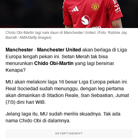
Chido Obi-Martin lagi naik daun di Manchester United. (Foto: Robbie Jay
Barratt - AMA/Getty Images)
Manchester
Manchester United
-
akan berlaga di Liga
Europa tengah pekan ini. Setan Merah tak bisa
Chido Obi-Martin
menurunkan
yang lagi bersinar.
Kenapa?
MU akan melakoni laga 16 besar Liga Europa pekan ini.
Real Sociedad sudah menunggu, dengan leg pertama
akan dimainkan di Stadion Reale, San Sebastian, Jumat
(7/3) dini hari WIB.
Jelang laga itu, MU sudah merilis skuadnya. Tak ada
nama Chido Obi di dalamnya.
ADVERTISEMENT