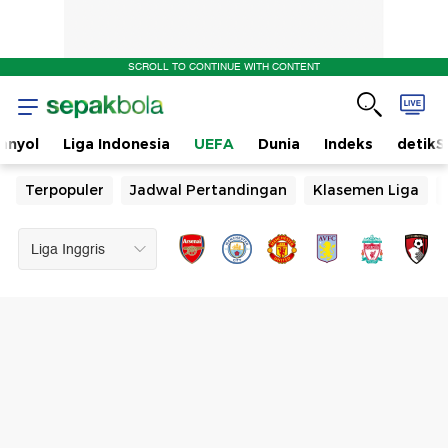
SCROLL TO CONTINUE WITH CONTENT
anyol
Liga Indonesia
UEFA
Dunia
Indeks
detikS
Terpopuler
Jadwal Pertandingan
Klasemen Liga