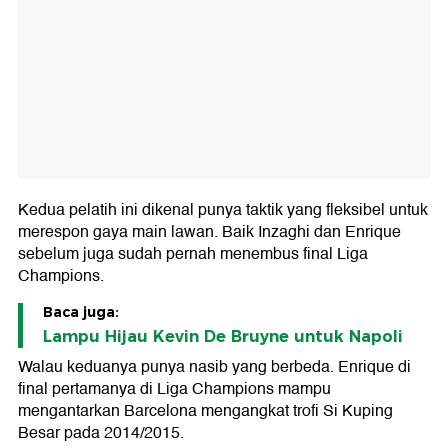
Kedua pelatih ini dikenal punya taktik yang fleksibel untuk
merespon gaya main lawan. Baik Inzaghi dan Enrique
sebelum juga sudah pernah menembus final Liga
Champions.
Baca juga:
Lampu Hijau Kevin De Bruyne untuk Napoli
Walau keduanya punya nasib yang berbeda. Enrique di
final pertamanya di Liga Champions mampu
mengantarkan Barcelona mengangkat trofi Si Kuping
Besar pada 2014/2015.