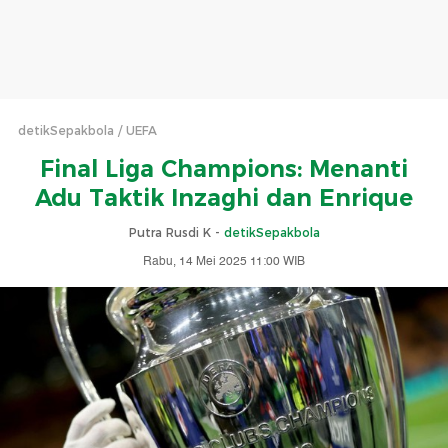
detikSepakbola
UEFA
Final Liga Champions: Menanti
Adu Taktik Inzaghi dan Enrique
Putra Rusdi K -
detikSepakbola
Rabu, 14 Mei 2025 11:00 WIB