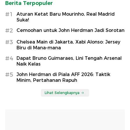
Berita Terpopuler
#1
Aturan Ketat Baru Mourinho, Real Madrid
Suka!
#2
Cemoohan untuk John Herdman Jadi Sorotan
#3
Chelsea Main di Jakarta, Xabi Alonso: Jersey
Biru di Mana-mana
#4
Dapat Bruno Guimaraes, Lini Tengah Arsenal
Naik Kelas
#5
John Herdman di Piala AFF 2026: Taktik
Minim, Pertahanan Rapuh
Lihat Selengkapnya