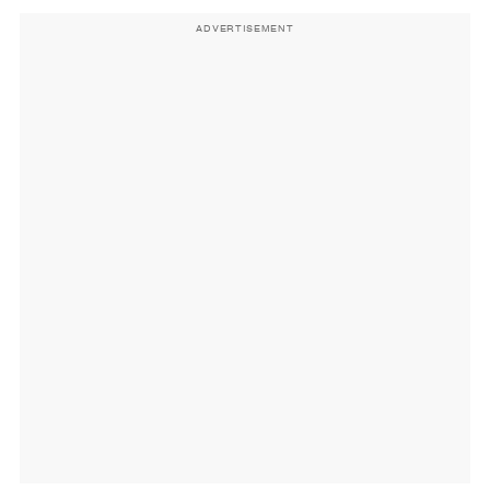
ADVERTISEMENT