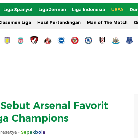
Liga Spanyol
Liga Jerman
Liga Indonesia
UEFA
Dun
Klasemen Liga
Hasil Pertandingan
Man of The Match
G
 Sebut Arsenal Favorit
ga Champions
rasatya -
Sepakbola