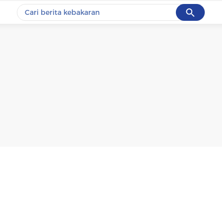
Cancel
Yang sedang ramai dicari
#1
data live draw sgp
#2
k-talk
#3
kebakaran
#4
prabowo
#5
gempa hari ini
Promoted
Terakhir yang dicari
Loading...