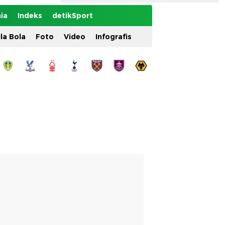
ia
Indeks
detikSport
ila Bola
Foto
Video
Infografis