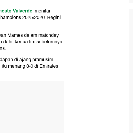
nesto Valverde
, menilai
hampions 2025/2026. Begini
di San Mames dalam matchday
n data, kedua tim sebelumnya
ns.
adapan di ajang pramusim
n
itu menang 3-0 di Emirates