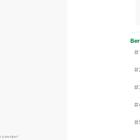
Ber
#
#
#
#
#
H CONTENT