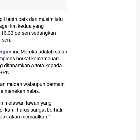
l lebih baik dari musim lalu.
agai tim kedua yang
16,33 persen sedangkan
rsen.
ingan
ini. Mereka adalah salah
ampions berkat kemampuan
g ditanamkan Arteta kepada
ESPN.
k akan mudah walaupun bermain
aha menekan habis.
ain melawan lawan yang
api kami harus sangat berhati-
tidak akan memaafkan,"