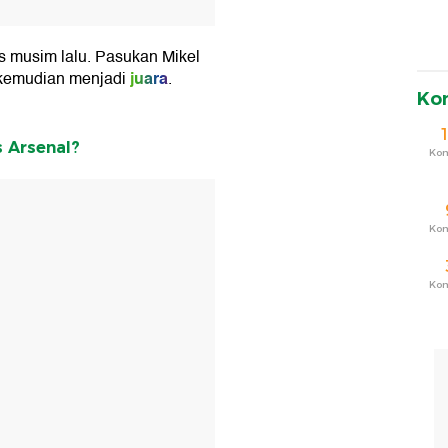
s musim lalu. Pasukan Mikel
juara
 kemudian menjadi
.
Ko
 Arsenal?
Ko
T
Ko
Ko