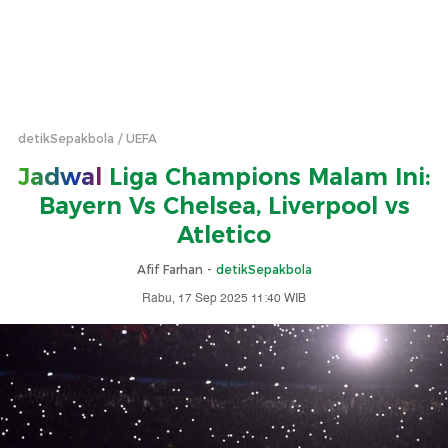
detikSepakbola
UEFA
Jadwal
Liga Champions Malam Ini:
Bayern Vs Chelsea, Liverpool vs
Atletico
Afif Farhan -
detikSepakbola
Rabu, 17 Sep 2025 11:40 WIB