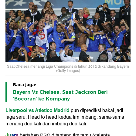
Saat Chelsea menangi Liga Champions di tahun 2012 di kandang Bayern
(Getty Images)
Baca juga:
Bayern Vs Chelsea: Saat Jackson Beri
'Bocoran' ke Kompany
Liverpool vs Atletico Madrid
pun diprediksi bakal jadi
laga seru. Head to head kedua tim imbang, sama-sama
menang dua kali dan imbang dua kali.
Juara
bertahan PSG ditantang tim tamu Atalanta.