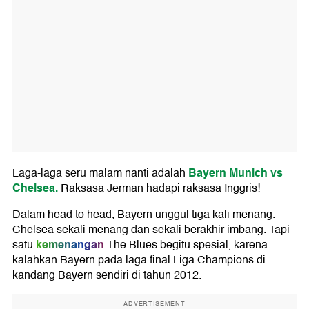
Bayern Munich vs
Laga-laga seru malam nanti adalah
Chelsea.
Raksasa Jerman hadapi raksasa Inggris!
Dalam head to head, Bayern unggul tiga kali menang.
Chelsea sekali menang dan sekali berakhir imbang. Tapi
kemenangan
satu
The Blues begitu spesial, karena
kalahkan Bayern pada laga final Liga Champions di
kandang Bayern sendiri di tahun 2012.
ADVERTISEMENT