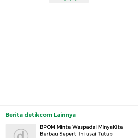
Berita detikcom Lainnya
BPOM Minta Waspadai MinyaKita
Berbau Seperti Ini usai Tutup