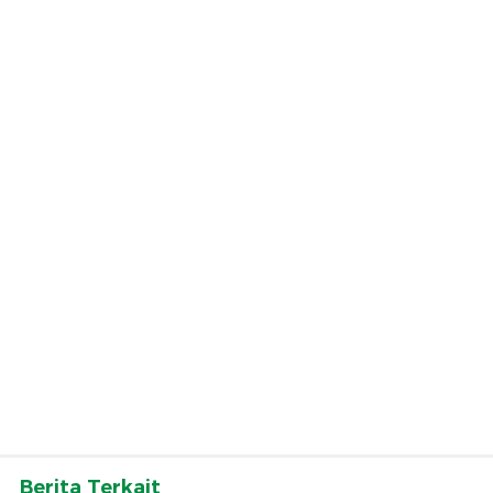
Berita Terkait