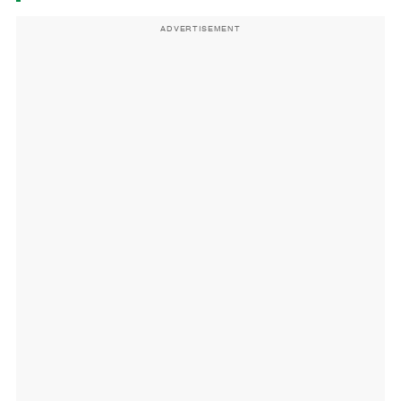
ADVERTISEMENT