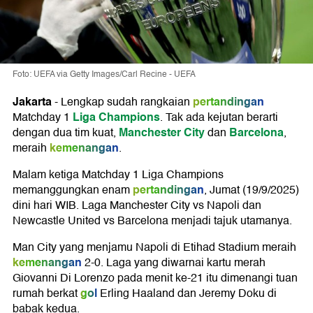
Foto: UEFA via Getty Images/Carl Recine - UEFA
Jakarta
pertandingan
-
Lengkap sudah rangkaian
Liga Champions
Matchday 1
. Tak ada kejutan berarti
Manchester City
Barcelona
dengan dua tim kuat,
dan
,
kemenangan
meraih
.
Malam ketiga Matchday 1 Liga Champions
pertandingan
memanggungkan enam
, Jumat (19/9/2025)
dini hari WIB. Laga Manchester City vs Napoli dan
Newcastle United vs Barcelona menjadi tajuk utamanya.
Man City yang menjamu Napoli di Etihad Stadium meraih
kemenangan
2-0. Laga yang diwarnai kartu merah
Giovanni Di Lorenzo pada menit ke-21 itu dimenangi tuan
gol
rumah berkat
Erling Haaland dan Jeremy Doku di
babak kedua.