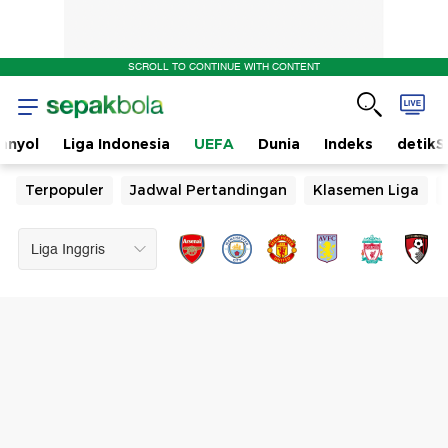
SCROLL TO CONTINUE WITH CONTENT
anyol
Liga Indonesia
UEFA
Dunia
Indeks
detikS
Terpopuler
Jadwal Pertandingan
Klasemen Liga