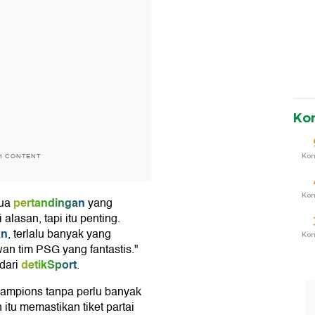
Ko
Ko
H CONTENT
Ko
pertandingan
dua
yang
i alasan, tapi itu penting.
an
, terlalu banyak yang
Ko
an tim PSG yang fantastis."
detikSport
dari
.
 Champions tanpa perlu banyak
itu memastikan tiket partai