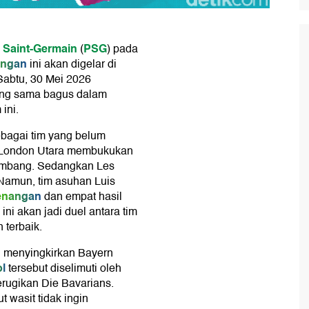
s Saint-Germain
PSG
(
) pada
ingan
ini akan digelar di
Sabtu, 30 Mei 2026
ang sama bagus dalam
ini.
bagai tim yang belum
m London Utara membukukan
 imbang. Sedangkan Les
Namun, tim asuhan Luis
enangan
dan empat hasil
ini akan jadi duel antara tim
 terbaik.
h menyingkirkan Bayern
l
tersebut diselimuti oleh
erugikan Die Bavarians.
 wasit tidak ingin