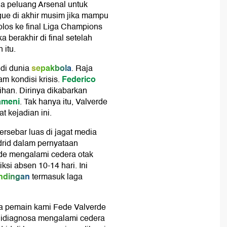
ga peluang Arsenal untuk
ue di akhir musim jika mampu
 lolos ke final Liga Champions
 berakhir di final setelah
 itu.
sepakbola
 di dunia
. Raja
Federico
m kondisi krisis.
tihan. Dirinya dikabarkan
ameni
. Tak hanya itu, Valverde
t kejadian ini.
ersebar luas di jagat media
drid dalam pernyataan
de mengalami cedera otak
ksi absen 10-14 hari. Ini
ndingan
termasuk laga
a pemain kami Fede Valverde
didiagnosa mengalami cedera