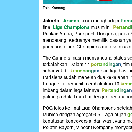
Foto: Komang
Jakarta
Arsenal
Pari
-
akan menghadapi
Liga Champions
Pertand
final
musim ini.
Puskas Arena, Budapest, Hungaria, pada 
mendatang. Keduanya memiliki catatan y
perjalanan Liga Champions mereka musim 
The Gunners masih menyandang status se
pertandingan
terkalahkan. Dalam 14
, ti
kemenangan
sebanyak 11
dan tiga hasil
Parisiens sudah menelan dua kekalahan. 
kem
Enrique itu berhasil membukukan 10
Pertandingan
imbang dalam laga lainnya.
paling produktif dan tim dengan pertahanan
PSG lolos ke final Liga Champions setela
go
Munich dengan agregat 6-5. Laga hujan
keputusan kontroversial dari wasit yang m
Pelatih Bayern, Vincent Kompany menyebut