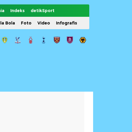
ia
Indeks
detikSport
ila Bola
Foto
Video
Infografis