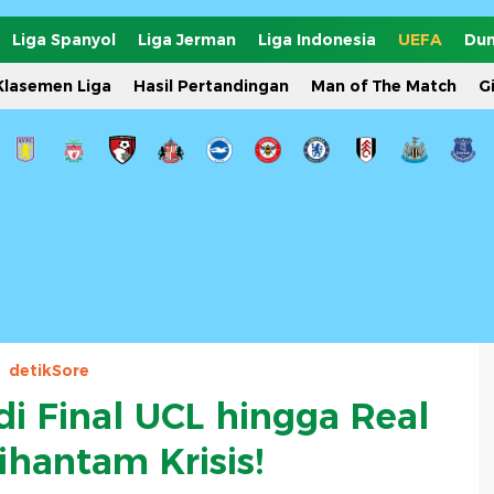
Liga Spanyol
Liga Jerman
Liga Indonesia
UEFA
Dun
Klasemen Liga
Hasil Pertandingan
Man of The Match
G
detikSore
di Final UCL hingga Real
ihantam Krisis!