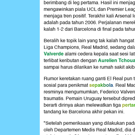
berimbang di leg pertama. Hasil ini menja
mengawinkan piala UCL dan Premier Leag
menjaga tren positif. Terakhir kali Arsenal
adalah pada tahun 2006. Perjalanan mereka
kalah 1-2 dari Barcelona di final pada tahun
Beralih ke topik lain yang tak kalah hangat
Liga Champions, Real Madrid, sedang dala
Valverde
alami cedera kepala saat sesi la
Aurelien Tchou
terlibat keributan dengan
sampai harus dilarikan ke rumah sakit akiba
Rumor keretakan ruang ganti El Real pun t
sepakbola
sosial para penikmat
. Real Ma
resminya mengumumkan, Federico Valver
traumatis. Pemain Uruguay tersebut dipredi
perta
berarti dirinya akan melewatkan tiga
tandang ke Barcelona akhir pekan ini.
"Setelah pemeriksaan yang dilakukan pad
oleh Departemen Medis Real Madrid, dia 