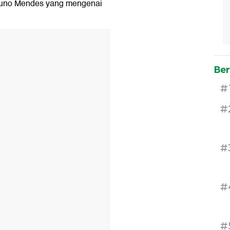
Nuno Mendes yang mengenai
Ber
#
#
#
#
#