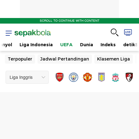
SCROLL TO CONTINUE WITH CONTENT
anyol
Liga Indonesia
UEFA
Dunia
Indeks
detikS
Terpopuler
Jadwal Pertandingan
Klasemen Liga