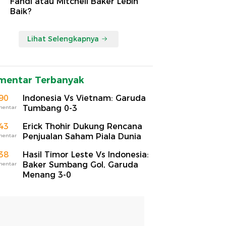
Fandi atau Mitchell Baker Lebih
Baik?
Lihat Selengkapnya
mentar Terbanyak
90
Indonesia Vs Vietnam: Garuda
Tumbang 0-3
mentar
43
Erick Thohir Dukung Rencana
Penjualan Saham Piala Dunia
mentar
38
Hasil Timor Leste Vs Indonesia:
Baker Sumbang Gol, Garuda
mentar
Menang 3-0