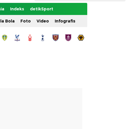
ia
Indeks
detikSport
ila Bola
Foto
Video
Infografis