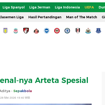
Liga Spanyol
Liga Jerman
Liga Indonesia
UEFA
Dun
Klasemen Liga
Hasil Pertandingan
Man of The Match
G
enal-nya Arteta Spesial
Aditya -
Sepakbola
 28 Mei 2026 19:40 WIB