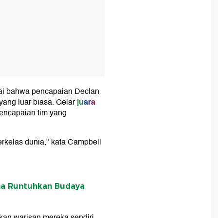
lai bahwa pencapaian Declan
juara
ang luar biasa. Gelar
ncapaian tim yang
erkelas dunia," kata Campbell
ena Runtuhkan Budaya
kan warisan mereka sendiri.