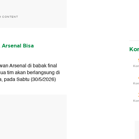
H CONTENT
 Arsenal Bisa
Ko
an Arsenal di babak final
Ko
ua tim akan berlangsung di
, pada Sabtu (30/5/2026)
Ko
T
Ko