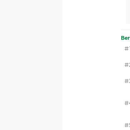
Ber
#
#
#
#
#