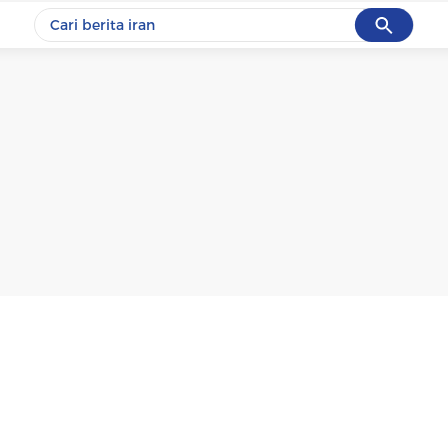
Cancel
Yang sedang ramai dicari
#1
gempa hari ini
#2
gempa
#3
prabowo
#4
iran
#5
demo
Promoted
Terakhir yang dicari
Loading...