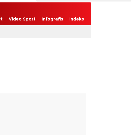
rt
Video Sport
Infografis
Indeks