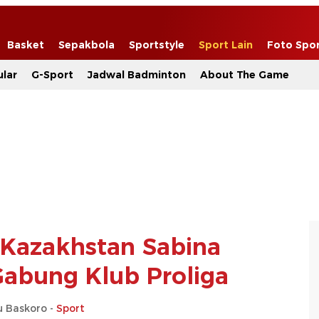
Basket
Sepakbola
Sportstyle
Sport Lain
Foto Spo
lar
G-Sport
Jadwal Badminton
About The Game
k Kazakhstan Sabina
abung Klub Proliga
u Baskoro -
Sport