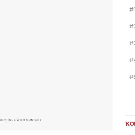
#
#
#
#
#
CONTINUE WITH CONTENT
KO