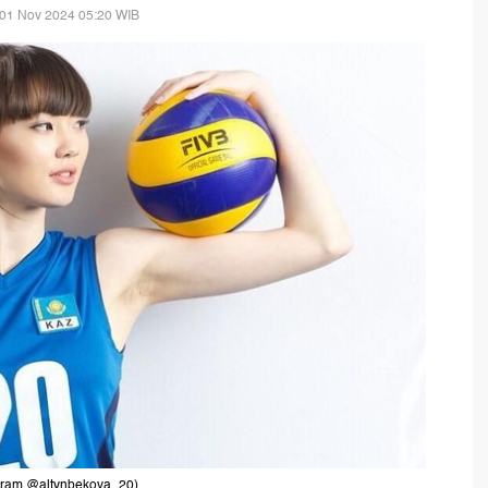
 01 Nov 2024 05:20 WIB
tagram @altynbekova_20)