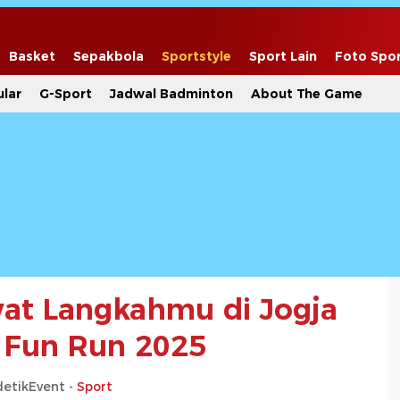
Basket
Sepakbola
Sportstyle
Sport Lain
Foto Spo
lar
G-Sport
Jadwal Badminton
About The Game
wat Langkahmu di Jogja
 Fun Run 2025
detikEvent -
Sport