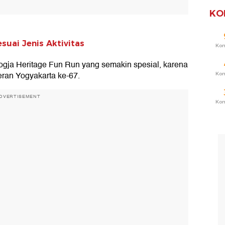
KO
suai Jenis Aktivitas
Ko
gja Heritage Fun Run yang semakin spesial, karena
eran Yogyakarta ke-67.
Ko
DVERTISEMENT
Ko