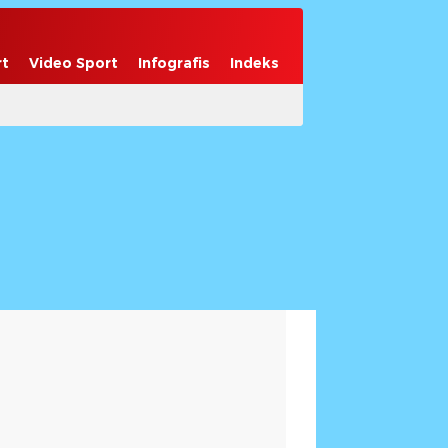
rt
Video Sport
Infografis
Indeks