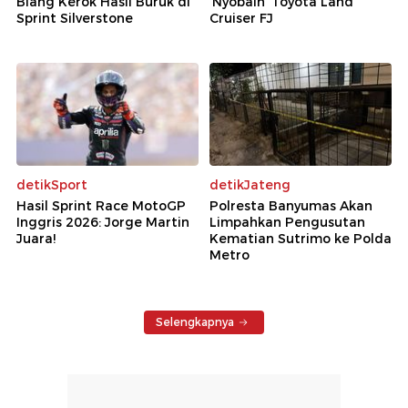
Biang Kerok Hasil Buruk di
'Nyobain' Toyota Land
Sprint Silverstone
Cruiser FJ
detikSport
detikJateng
Hasil Sprint Race MotoGP
Polresta Banyumas Akan
Inggris 2026: Jorge Martin
Limpahkan Pengusutan
Juara!
Kematian Sutrimo ke Polda
Metro
Selengkapnya