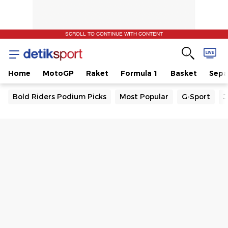
SCROLL TO CONTINUE WITH CONTENT
Home
MotoGP
Raket
Formula 1
Basket
Sepa
Bold Riders Podium Picks
Most Popular
G-Sport
J